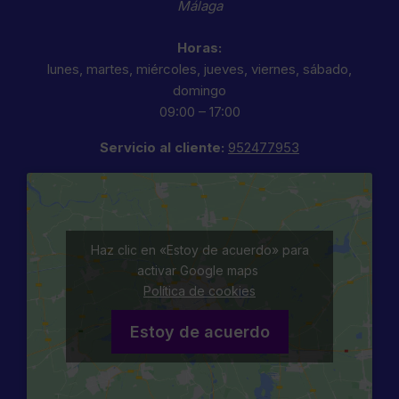
Málaga
Horas:
lunes, martes, miércoles, jueves, viernes, sábado,
domingo
09:00 – 17:00
Servicio al cliente:
952477953
Haz clic en «Estoy de acuerdo» para
activar Google maps
Política de cookies
Estoy de acuerdo