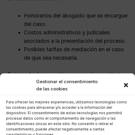
Honorarios del abogado que se encargue
del caso.
Costos administrativos y judiciales
asociados a la presentación del proceso.
Posibles tarifas de mediación en el caso
de que sea necesaria.
Es importante que, al buscar ayuda, se aclare
Gestionar el consentimiento
desde el principio cuál será el costo total del
de las cookies
proceso, para evitar sorpresas desagradables.
Los abogados especializados en Pinós
Para ofrecer las mejores experiencias, utilizamos tecnologías como
(el)/Pinoso suelen ofrecer un presupuesto inicial
las cookies para almacenar y/o acceder a la información del
dispositivo. El consentimiento de estas tecnologías nos permitirá
que permite a los clientes entender las
procesar datos como el comportamiento de navegación o las
identificaciones únicas en este sitio. No consentir o retirar el
implicaciones financieras antes de proceder.
consentimiento, puede afectar negativamente a ciertas
características y funciones.