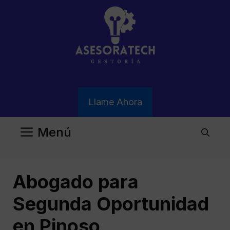
Saltar
al
contenido
Llame Ahora
Menú
Abogado para
Segunda Oportunidad
en Pinoso