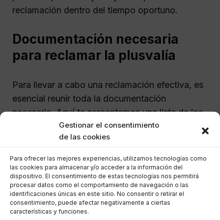
reclamación dentro del tiempo oportuno.
Documentación necesaria
para reclamar la plusvalía
Para llevar a cabo una reclamación efectiva, es
esencial reunir toda la documentación
necesaria. Aquí te presentamos una lista de los
Gestionar el consentimiento
documentos requeridos:
de las cookies
Escritura de compraventa o herencia.
Para ofrecer las mejores experiencias, utilizamos tecnologías como
Justificantes de pago del impuesto de
las cookies para almacenar y/o acceder a la información del
dispositivo. El consentimiento de estas tecnologías nos permitirá
plusvalía.
procesar datos como el comportamiento de navegación o las
identificaciones únicas en este sitio. No consentir o retirar el
Valor catastral del inmueble al momento
consentimiento, puede afectar negativamente a ciertas
de la transmisión.
características y funciones.