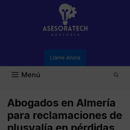
Saltar
al
contenido
Llame Ahora
Menú
Abogados en Almería
para reclamaciones de
plusvalía en pérdidas