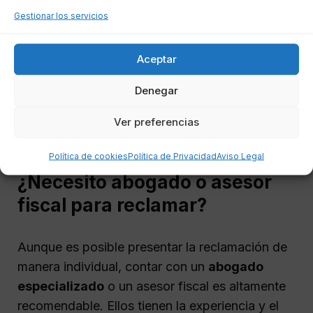
Recibos del Impuesto sobre Bienes
Gestionar los servicios
Inmuebles (IBI) que demuestren la
titularidad.
Aceptar
Tener estos documentos organizados facilitará
Denegar
el proceso y aumentará las posibilidades de
éxito al presentar la reclamación ante el
Ver preferencias
Ayuntamiento de Almería.
Política de cookies
Política de Privacidad
Aviso Legal
¿Necesito abogado o asesor
fiscal para reclamar?
Aunque es posible presentar la reclamación de
manera individual, contar con un
abogado
especializado
o un asesor fiscal es altamente
recomendable. Ellos tienen la experiencia y el