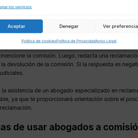
onar los servicios
n de apertura es un cargo que algunas entidades banc
siones son a menudo consideradas abusivas y son mot
Aceptar
Denegar
Ver preferenci
es. Para reclamarla, es importante seguir ciertos paso
Política de cookies
Política de Privacidad
Aviso Legal
ecopila toda la documentación relacionada con el prést
 mencione la comisión. Luego, redacta una reclamación 
 la devolución de la comisión. Si la respuesta es negat
judiciales.
 la asistencia de un abogado especializado en reclam
le, ya que te proporcionará orientación sobre el pro
 reclamación.
as de usar abogados a comisió