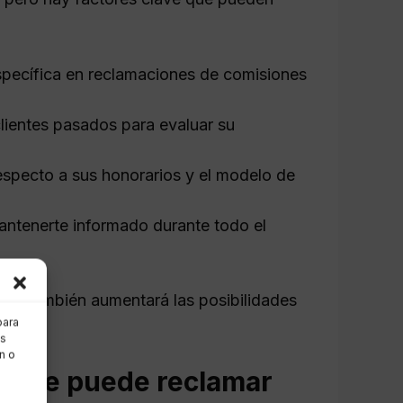
specífica en reclamaciones de comisiones
lientes pasados para evaluar su
specto a sus honorarios y el modelo de
ntenerte informado durante todo el
 que también aumentará las posibilidades
para
as
n o
mo se puede reclamar