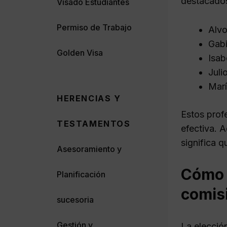
destacado
Visado Estudiantes
Permiso de Trabajo
Alv
Gabi
Golden Visa
Isab
Juli
Marí
HERENCIAS Y
Estos prof
TESTAMENTOS
efectiva. 
significa q
Asesoramiento y
Cómo 
Planificación
comis
sucesoria
Gestión y
La elecció