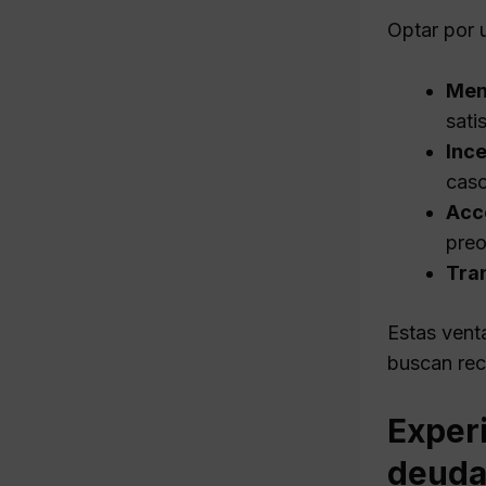
Optar por u
Meno
sati
Ince
caso
Acce
preo
Tra
Estas vent
buscan rec
Experi
deuda