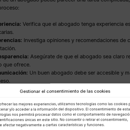
 proceso:
riencia:
Verifica que el abogado tenga experiencia e
arias.
erencias:
Investiga opiniones y recomendaciones de c
tación.
nsparencia:
Asegúrate de que el abogado sea claro re
 que ofrece.
unicación:
Un buen abogado debe ser accesible y ma
eso.
Gestionar el consentimiento de las cookies
 estos aspectos no solo mejorará tu experiencia, sino
ofrecer las mejores experiencias, utilizamos tecnologías como las cookies 
 tu reclamación.
enar y/o acceder a la información del dispositivo. El consentimiento de est
logías nos permitirá procesar datos como el comportamiento de navegació
dentificaciones únicas en este sitio. No consentir o retirar el consentimiento,
s la comisión de apertura y có
 afectar negativamente a ciertas características y funciones.