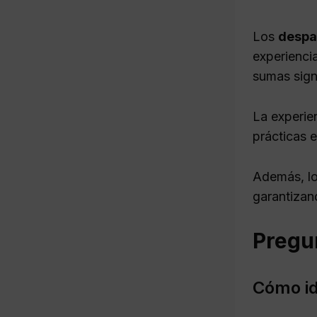
Los
despa
experienci
sumas sign
La experie
prácticas e
Además, lo
garantizand
Pregu
Cómo id