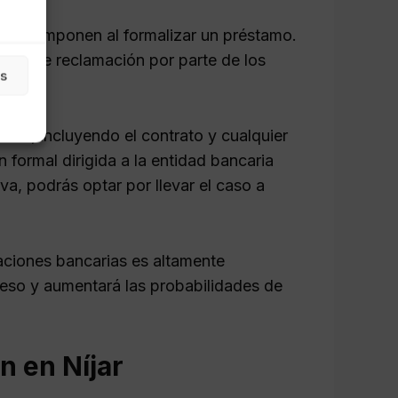
arias imponen al formalizar un préstamo.
ivo de reclamación por parte de los
as
s:
amo, incluyendo el contrato y cualquier
formal dirigida a la entidad bancaria
iva, podrás optar por llevar el caso a
aciones bancarias es altamente
ceso y aumentará las probabilidades de
n en Níjar