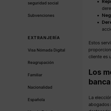
Repr
seguridad social
dere
Neg
Subvenciones
Der
acci
EXTRANJERÍA
Estos serv
proporcion
Visa Nómada Digital
cliente es 
Reagrupación
Los m
Familiar
banca
Nacionalidad
La elección
Española
abogados r