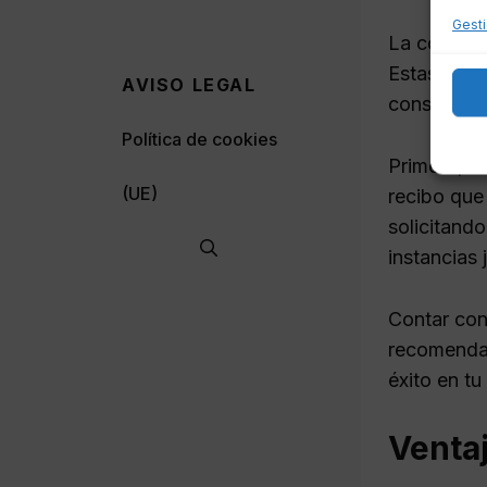
Gesti
La comisió
Estas comi
AVISO LEGAL
consumidor
Política de cookies
Primero, r
(UE)
recibo que
solicitando
instancias 
Contar con
recomendab
éxito en tu
Ventaj