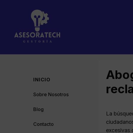
Saltar
al
contenido
Abog
INICIO
recl
Sobre Nosotros
Blog
La búsqued
ciudadanos
Contacto
excesivas 