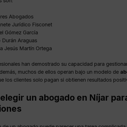
s son:
ores Abogados
nete Jurídico Fisconet
el Gómez García
o Durán Araguas
a Jesús Martín Ortega
esionales han demostrado su capacidad para gestiona
Además, muchos de ellos operan bajo un modelo de
ab
ue los clientes solo pagan si obtienen resultados posi
elegir un abogado en Níjar par
iones
n de un abogado puede parecer una tarea complicada,