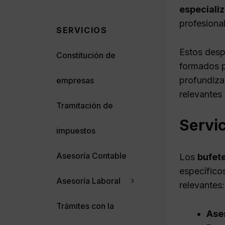
especiali
profesional
SERVICIOS
Estos desp
Constitución de
formados pa
profundiza
empresas
relevantes
Tramitación de
Servic
impuestos
Asesoría Contable
Los
bufet
específicos
Asesoría Laboral
relevantes:
Trámites con la
Ases