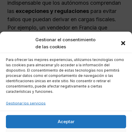
indispensable que los autónomos comprendan
las
excepciones y regulaciones
para evitar
fallos que puedan derivar en cargas fiscales.
Por ejemplo, un vendedor en Francia que
exporta un producto a España sin pasar
Gestionar el consentimiento
físicamente por su propio país, debe entender
de las cookies
bajo qué consideraciones la normativa de IVA
Para ofrecer las mejores experiencias, utilizamos tecnologías como
aplica, dónde se origina la obligación de
las cookies para almacenar y/o acceder a la información del
impuestos y cómo documentar cada paso
dispositivo. El consentimiento de estas tecnologías nos permitirá
procesar datos como el comportamiento de navegación o las
correctamente según regulaciones del mercado
identificaciones únicas en este sitio. No consentir o retirar el
único.
consentimiento, puede afectar negativamente a ciertas
características y funciones.
Preguntas Frecuentes
Gestionar los servicios
¿Qué ocurre si no me registro en el
Aceptar
ROI cuando es necesario?