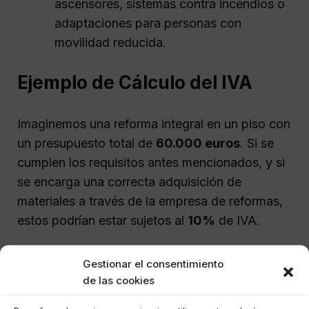
ascensores, sistemas contra incendios o
adaptaciones para personas con
movilidad reducida.
Ejemplo de Cálculo del IVA
Imaginemos una reforma integral en un piso con
un presupuesto total de
60.000 euros
. Si se
cumplen los requisitos antes mencionados, y si
se encarga una correcta adquisición de
materiales a través de la empresa de reformas,
estos podrían estar sujetos al
10%
de IVA.
Conclusión
Gestionar el consentimiento
de las cookies
Entender y aplicar correctamente el IVA