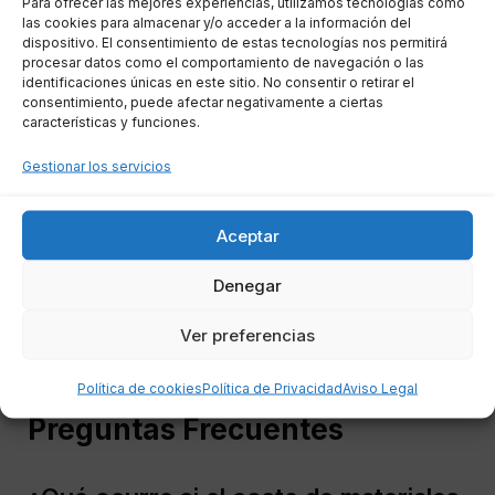
Para ofrecer las mejores experiencias, utilizamos tecnologías como
reducido en reformas domiciliarias requiere
las cookies para almacenar y/o acceder a la información del
dispositivo. El consentimiento de estas tecnologías nos permitirá
atención a detalles específicos legales y
procesar datos como el comportamiento de navegación o las
técnicos. Destinatarios adecuados, uso
identificaciones únicas en este sitio. No consentir o retirar el
consentimiento, puede afectar negativamente a ciertas
residencial, antigüedad de la vivienda y costos
características y funciones.
materiales juegan papeles cruciales. Al optar
Gestionar los servicios
por un enfoque planificado y bien informado, se
pueden asegurar ahorros fiscales significativos.
Aceptar
Considera utilizar servicios como los de
Denegar
AsesoraTech
para obtener una asesoría fiscal
adecuada y asegurarte de que todas las
Ver preferencias
normativas se cumplan correctamente.
Política de cookies
Política de Privacidad
Aviso Legal
Preguntas Frecuentes