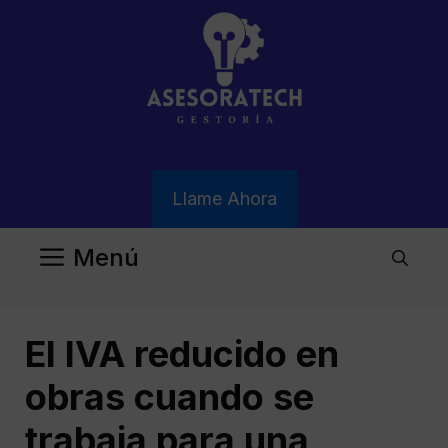
Saltar
al
contenido
Llame Ahora
Menú
El IVA reducido en
obras cuando se
trabaja para una