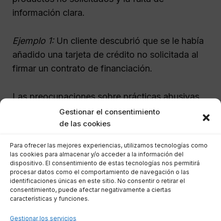
información clara.
Ejemplo 1:
Un cliente descubrió que se le había
añadido una tarjeta de crédito no solicitada al
firmar un contrato de financiación.
Las preocupaciones sobre prácticas abusivas
incluyen:
Gestionar el consentimiento
de las cookies
Presión para adquirir productos:
Para ofrecer las mejores experiencias, utilizamos tecnologías como
Estrategias de venta que coaccionan al
las cookies para almacenar y/o acceder a la información del
dispositivo. El consentimiento de estas tecnologías nos permitirá
cliente a aceptar productos adicionales.
procesar datos como el comportamiento de navegación o las
Falta de consentimiento:
Incluir
identificaciones únicas en este sitio. No consentir o retirar el
consentimiento, puede afectar negativamente a ciertas
servicios sin la aprobación explícita del
características y funciones.
cliente.
Gestionar los servicios
Costos ocultos:
Cargos por productos