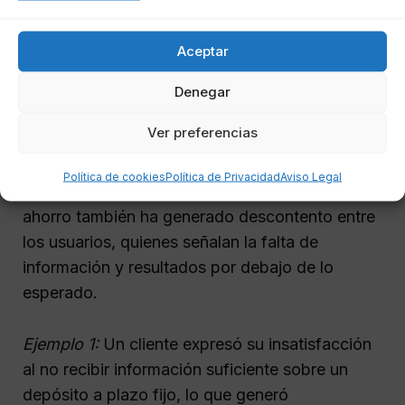
que el cliente no deseaba inicialmente.
Aceptar
Problemas en la gestión de
Denegar
inversiones y productos de
ahorro
Ver preferencias
Política de cookies
Política de Privacidad
Aviso Legal
La gestión de inversiones y productos de
ahorro también ha generado descontento entre
los usuarios, quienes señalan la falta de
información y resultados por debajo de lo
esperado.
Ejemplo 1:
Un cliente expresó su insatisfacción
al no recibir información suficiente sobre un
depósito a plazo fijo, lo que generó