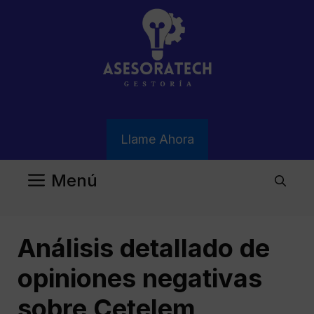
Saltar
al
contenido
Llame Ahora
Menú
Análisis detallado de
opiniones negativas
sobre Cetelem