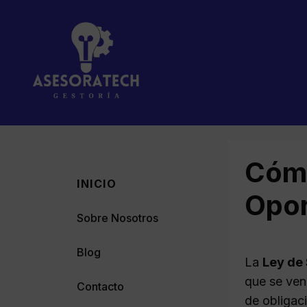
Saltar
al
contenido
Cómo
INICIO
Opor
Sobre Nosotros
Blog
La
Ley de
que se ven
Contacto
de obligac