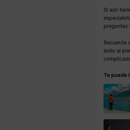
Si aún tie
especialis
preguntas 
Recuerda q
éxito al pr
complicado
Te puede i