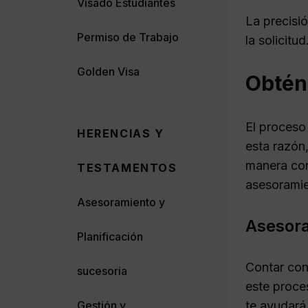
Visado Estudiantes
La precisió
Permiso de Trabajo
la solicitud
Golden Visa
Obtén 
El proceso
HERENCIAS Y
esta razón
manera cor
TESTAMENTOS
asesoramien
Asesoramiento y
Asesora
Planificación
Contar con
sucesoria
este proces
te ayudará 
Gestión y