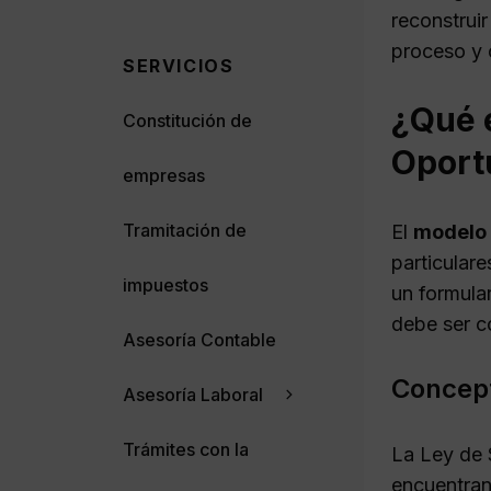
reconstrui
proceso y 
SERVICIOS
¿Qué e
Constitución de
Oport
empresas
Tramitación de
El
modelo 
particular
impuestos
un formular
debe ser 
Asesoría Contable
Concept
Asesoría Laboral
Trámites con la
La Ley de 
encuentra