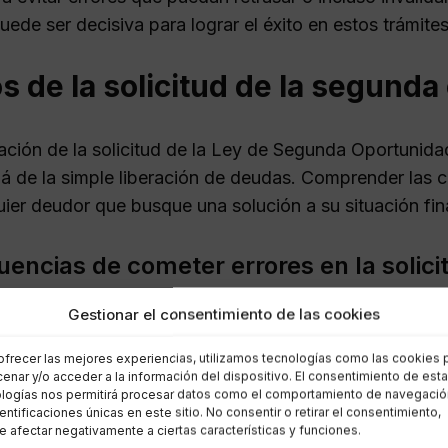
de ser decisiva para lograr el éxito en estos trámites
s de la solicitud de la segund
ación de la solicitud de la Ley de Segunda Oportunidad
lá de la simple liberación de deudas. Comprender las 
uier deudor que busque una solución a su situación fin
encias de cometer errores en la solici
Gestionar el consentimiento de las cookies
s en la solicitud de la Ley de Segunda Oportunidad pue
ongar la angustia financiera del deudor. Algunos de l
ofrecer las mejores experiencias, utilizamos tecnologías como las cookies 
enar y/o acceder a la información del dispositivo. El consentimiento de est
logías nos permitirá procesar datos como el comportamiento de navegació
eer información incorrecta o incompleta.
dentificaciones únicas en este sitio. No consentir o retirar el consentimiento,
 afectar negativamente a ciertas características y funciones.
ir acreedores de la lista de deudas.