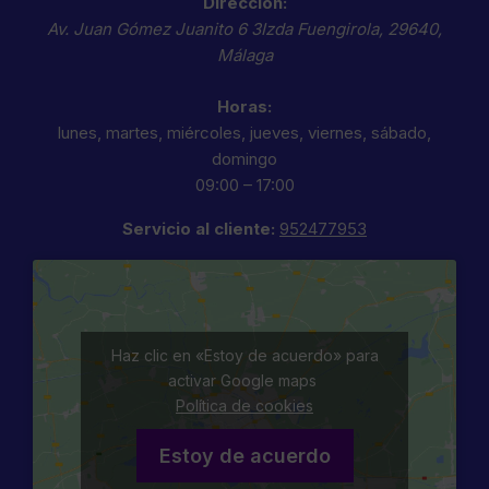
Dirección:
Av. Juan Gómez Juanito 6 3Izda
Fuengirola
,
29640
,
Málaga
Horas:
lunes, martes, miércoles, jueves, viernes, sábado,
domingo
09:00 – 17:00
Servicio al cliente:
952477953
Haz clic en «Estoy de acuerdo» para
activar Google maps
Política de cookies
Estoy de acuerdo