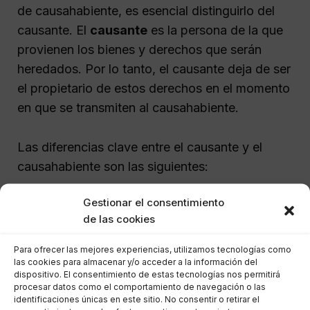
de causahabiente, es esencial distinguirlo del
causante. El
causante
es la persona de la que
provienen los bienes y derechos que serán
heredados. Por lo tanto, el causante deja de ser
el propietario de estos derechos en el momento
en que se transmiten al causahabiente.
Las diferencias clave entre el causante y el
causahabiente son las siguientes:
Gestionar el consentimiento
Propiedad:
El causante es el propietario
de las cookies
original de los bienes, mientras que el
causahabiente es el nuevo titular.
Para ofrecer las mejores experiencias, utilizamos tecnologías como
las cookies para almacenar y/o acceder a la información del
Función:
El causante se refiere a la
dispositivo. El consentimiento de estas tecnologías nos permitirá
persona que ha fallecido o donado, y
procesar datos como el comportamiento de navegación o las
identificaciones únicas en este sitio. No consentir o retirar el
cuyo patrimonio debe ser repartido,