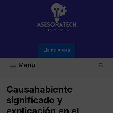
Saltar
al
contenido
Llame Ahora
Menú
Causahabiente
significado y
explicación en el