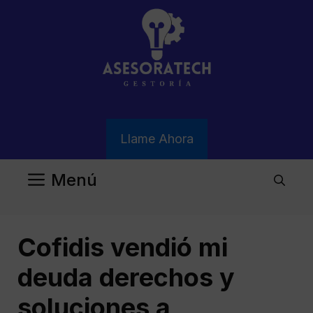
Saltar
al
contenido
Llame Ahora
Menú
Cofidis vendió mi
deuda derechos y
soluciones a