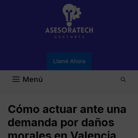
Saltar
al
contenido
Llame Ahora
Menú
Cómo actuar ante una
demanda por daños
morales en Valencia