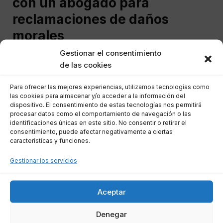
con un abogado para
reclamaciones de daños
morales
Gestionar el consentimiento
de las cookies
Consultar con un abogado es altamente
recomendable en casos de reclamación por
Para ofrecer las mejores experiencias, utilizamos tecnologías como
daños morales. La complejidad del proceso
las cookies para almacenar y/o acceder a la información del
dispositivo. El consentimiento de estas tecnologías nos permitirá
legal y la necesidad de presentar pruebas
procesar datos como el comportamiento de navegación o las
adecuadas hacen que la experiencia de un
identificaciones únicas en este sitio. No consentir o retirar el
consentimiento, puede afectar negativamente a ciertas
profesional sea esencial.
características y funciones.
Gestionar los servicios
Un abogado especializado no solo puede
ofrecerte una valoración objetiva de tu
situación, sino que también te ayudará a
Aceptar
entender las implicaciones legales de tu caso.
Denegar
Además, podrá asesorarte sobre la mejor