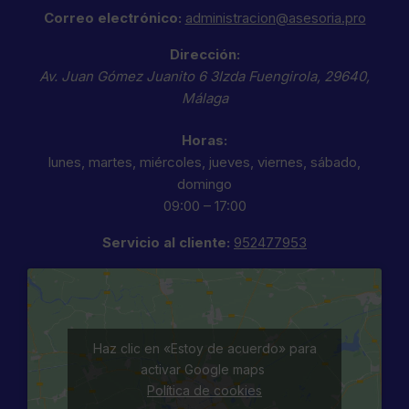
Correo electrónico:
administracion@asesoria.pro
Dirección:
Av. Juan Gómez Juanito 6 3Izda
Fuengirola
,
29640
,
Málaga
Horas:
lunes, martes, miércoles, jueves, viernes, sábado,
domingo
09:00 – 17:00
Servicio al cliente:
952477953
Haz clic en «Estoy de acuerdo» para
activar Google maps
Política de cookies