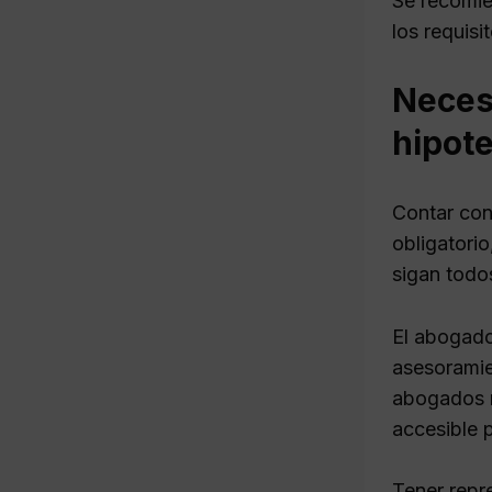
Se recomie
los requisi
Neces
hipot
Contar con
obligatori
sigan todo
El abogado
asesoramie
abogados n
accesible 
Tener repre