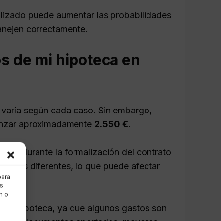
alizado puede aumentar las probabilidades
anejen correctamente.
s de mi hipoteca en
 varía según cada caso. Sin embargo,
canzar aproximadamente
2.550 €
.
ario durante la formalización del contrato
líticas diferentes, lo que puede afectar
para
as
n o
a de la hipoteca, ya que algunos gastos son