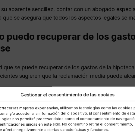
 su aparente sencillez, contar con un abogado especi
ya que se asegura que todos los aspectos legales se m
o puedo recuperar de los gasto
se
d que se puede recuperar de los gastos de la hipoteca
ecientes sugieren que la reclamación media puede al
 puede incluir todos los gastos asumidos por el propiet
Gestionar el consentimiento de las cookies
. Es relevante tener en cuenta que cada banco tiene po
ofrecer las mejores experiencias, utilizamos tecnologías como las cookies 
ades que cada cliente puede recuperar.
enar y/o acceder a la información del dispositivo. El consentimiento de est
logías nos permitirá procesar datos como el comportamiento de navegació
dentificaciones únicas en este sitio. No consentir o retirar el consentimiento,
o, es vital realizar un análisis detallado de la escritur
 afectar negativamente a ciertas características y funciones.