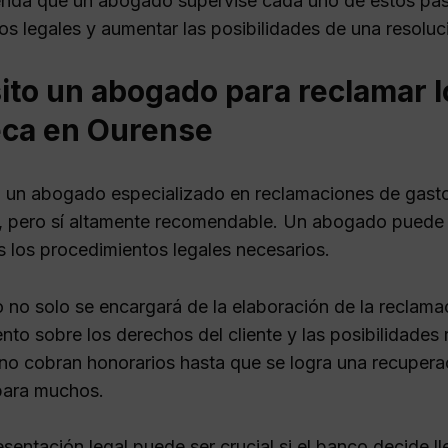
nda que un abogado supervise cada uno de estos pas
tos legales y aumentar las posibilidades de una resoluc
ito un abogado para reclamar l
eca en Ourense
 un abogado especializado en reclamaciones de gasto
o, pero sí altamente recomendable. Un abogado puede f
s los procedimientos legales necesarios.
 no solo se encargará de la elaboración de la reclama
nto sobre los derechos del cliente y las posibilidades 
o cobran honorarios hasta que se logra una recuperac
para muchos.
sentación legal puede ser crucial si el banco decide lle