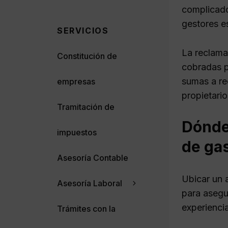
complicado
gestores e
SERVICIOS
La reclama
Constitución de
cobradas p
sumas a rec
empresas
propietario
Tramitación de
Dónde
impuestos
de ga
Asesoría Contable
Ubicar un 
Asesoría Laboral
para asegu
experienci
Trámites con la