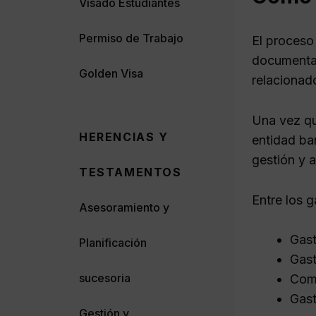
Visado Estudiantes
Permiso de Trabajo
El proceso
documentac
Golden Visa
relacionad
Una vez qu
HERENCIAS Y
entidad ba
gestión y 
TESTAMENTOS
Entre los 
Asesoramiento y
Gast
Planificación
Gast
sucesoria
Comi
Gast
Gestión y