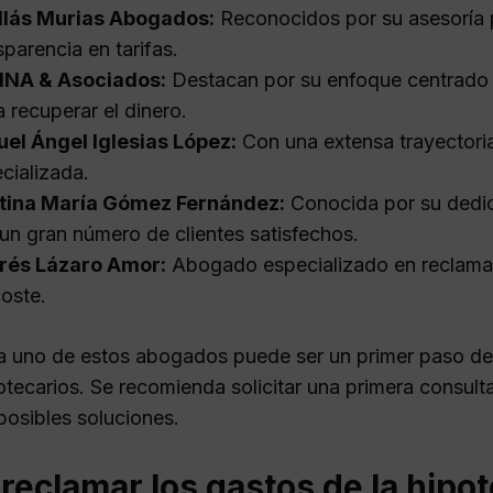
llás Murias Abogados:
Reconocidos por su asesoría 
sparencia en tarifas.
INA & Asociados:
Destacan por su enfoque centrado e
a recuperar el dinero.
el Ángel Iglesias López:
Con una extensa trayectoria
cializada.
stina María Gómez Fernández:
Conocida por su dedica
un gran número de clientes satisfechos.
rés Lázaro Amor:
Abogado especializado en reclamac
coste.
a uno de estos abogados puede ser un primer paso det
tecarios. Se recomienda solicitar una primera consulta
posibles soluciones.
reclamar los gastos de la hipo