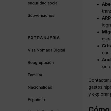
seguridad social
Abe
tran
Subvenciones
ARP
logr
Migu
EXTRANJERÍA
espe
Cri
Visa Nómada Digital
con 
And
Reagrupación
sin 
Familiar
Contactar 
gastos hipo
Nacionalidad
y explorar 
Española
Cómo 