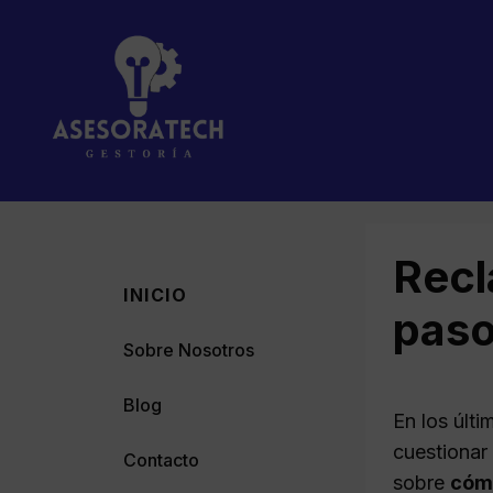
Saltar
al
contenido
Recl
INICIO
paso
Sobre Nosotros
Blog
En los últ
cuestionar
Contacto
sobre
cómo