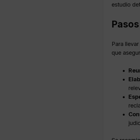
estudio de
Pasos
Para lleva
que asegur
Reu
Elab
rele
Esp
recl
Cons
judic