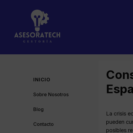
Saltar
al
contenido
Cons
INICIO
Espa
Sobre Nosotros
Blog
La crisis 
pueden cum
Contacto
posibles re