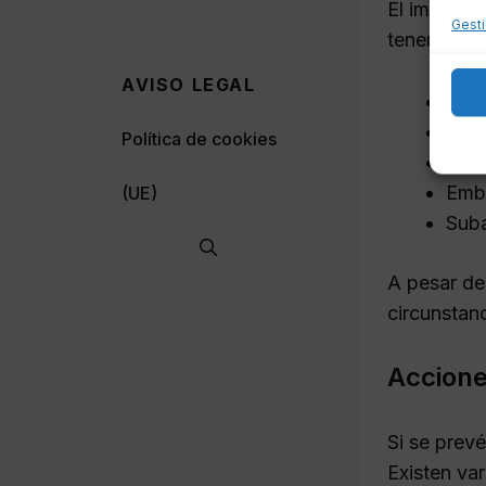
El impago 
Gesti
tenerse en
AVISO LEGAL
Inic
Insc
Política de cookies
Ejer
Emba
(UE)
Suba
A pesar de
circunstan
Accione
Si se prev
Existen va