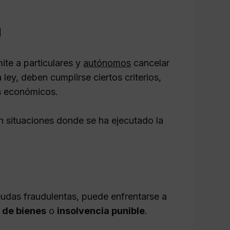
d
te a particulares y
autónomos
cancelar
ey, deben cumplirse ciertos criterios,
s económicos.
n situaciones donde se ha ejecutado la
eudas fraudulentas, puede enfrentarse a
 de bienes
o
insolvencia punible
.