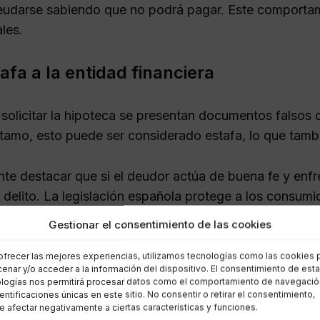
udarse sabiendo que no podrá pagar. Este comportam
les.
afa a la entidad financiera
l solicitar la hipoteca se presentan documentos falsos 
tamo, esto puede ser considerado estafa, lo que tambi
nte destacar que si el deudor actúa de buena fe y enf
en delito. La legislación española protege a los consu
reciendo mecanismos como la
Ley de Segunda Oportu
Gestionar el consentimiento de las cookies
ofrecer las mejores experiencias, utilizamos tecnologías como las cookies 
enar y/o acceder a la información del dispositivo. El consentimiento de est
cuencias legales del impago h
logías nos permitirá procesar datos como el comportamiento de navegació
dentificaciones únicas en este sitio. No consentir o retirar el consentimiento,
 afectar negativamente a ciertas características y funciones.