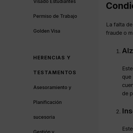
Visado Estudiantes
Condic
Permiso de Trabajo
La falta d
Golden Visa
fraude o ma
Al
HERENCIAS Y
Este
TESTAMENTOS
que 
cuen
Asesoramiento y
de p
Planificación
Ins
sucesoria
Este
Gestión y