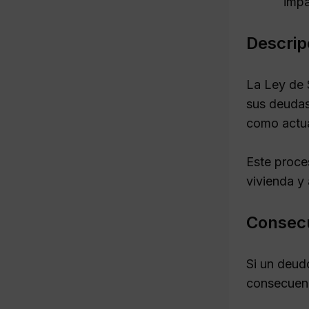
impa
Descrip
La Ley de 
sus deudas
como actua
Este proce
vivienda y 
Consecu
Si un deud
consecuenc