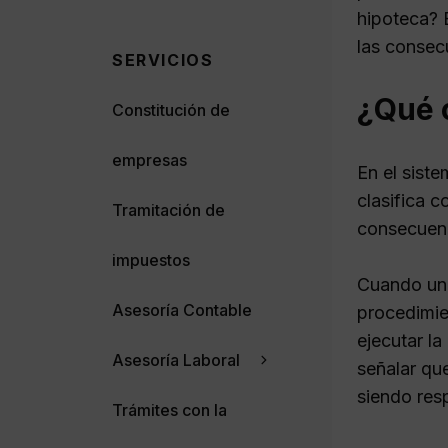
hipoteca? 
las consec
SERVICIOS
¿Qué o
Constitución de
empresas
En el sist
clasifica c
Tramitación de
consecuenc
impuestos
Cuando un 
Asesoría Contable
procedimie
ejecutar la
Asesoría Laboral
señalar que
siendo res
Trámites con la