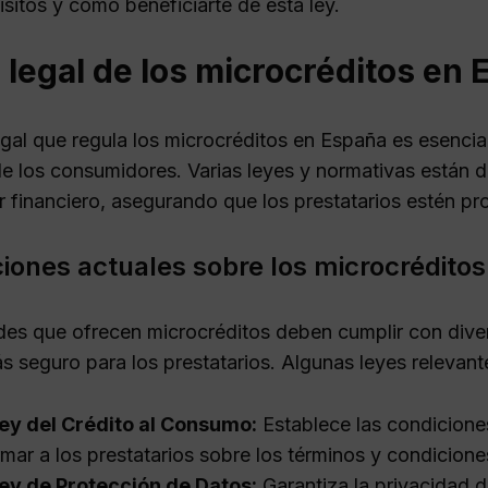
isitos y cómo beneficiarte de esta ley.
legal de los microcréditos en
gal que regula los microcréditos en España es esencial
e los consumidores. Varias leyes y normativas están d
r financiero, asegurando que los prestatarios estén pr
iones actuales sobre los microcréditos
des que ofrecen microcréditos deben cumplir con dive
s seguro para los prestatarios. Algunas leyes relevant
ey del Crédito al Consumo:
Establece las condiciones
rmar a los prestatarios sobre los términos y condicion
ey de Protección de Datos:
Garantiza la privacidad d