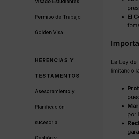
Visado Estudiantes
pres
El C
Permiso de Trabajo
fome
Golden Visa
Importa
HERENCIAS Y
La Ley de 
limitando l
TESTAMENTOS
Pro
Asesoramiento y
pued
Mar
Planificación
por 
sucesoria
Rec
gara
Gestión y