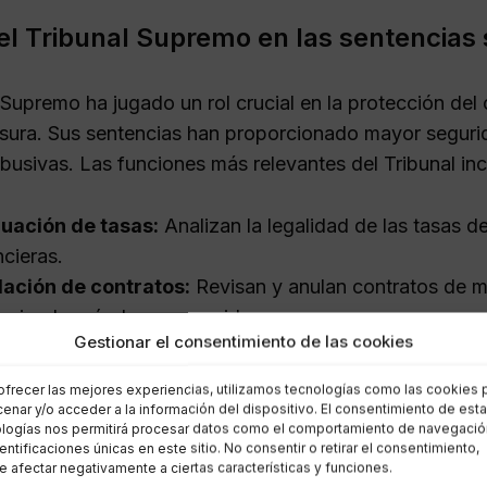
el Tribunal Supremo en las sentencias
l Supremo ha jugado un rol crucial en la protección de
sura. Sus sentencias han proporcionado mayor seguridad
abusivas. Las funciones más relevantes del Tribunal inc
uación de tasas:
Analizan la legalidad de las tasas d
ncieras.
ación de contratos:
Revisan y anulan contratos de mi
egiendo así a los consumidores.
Gestionar el consentimiento de las cookies
erios claros:
Ofrecen pautas sobre qué constituye un in
ndimiento por parte de los prestatarios.
ofrecer las mejores experiencias, utilizamos tecnologías como las cookies 
enar y/o acceder a la información del dispositivo. El consentimiento de est
logías nos permitirá procesar datos como el comportamiento de navegació
man y su modelo de negocio en
dentificaciones únicas en este sitio. No consentir o retirar el consentimiento,
 afectar negativamente a ciertas características y funciones.
créditos