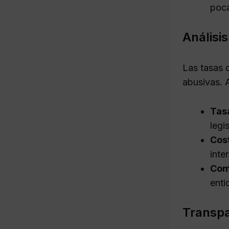
poca
Análisi
Las tasas 
abusivas. 
Tas
legi
Cost
inte
Com
enti
Transpa