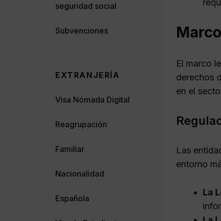
requ
seguridad social
Marco 
Subvenciones
El marco le
EXTRANJERÍA
derechos d
en el secto
Visa Nómada Digital
Regulac
Reagrupación
Familiar
Las entida
entorno má
Nacionalidad
La L
Española
info
La L