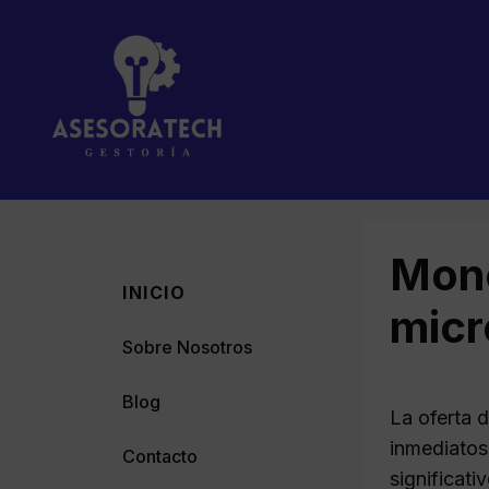
Saltar
al
contenido
Mone
INICIO
micr
Sobre Nosotros
Blog
La oferta 
inmediatos
Contacto
significati