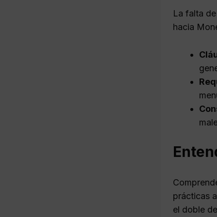
La falta de
hacia Mone
Clá
gene
Requ
menu
Con
male
Entend
Comprender
prácticas 
el doble d