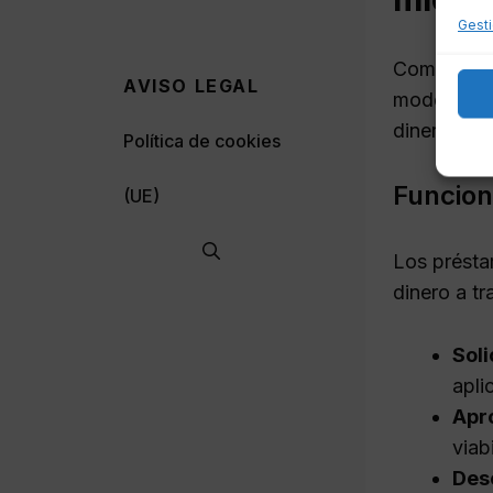
Gesti
Como uno d
AVISO LEGAL
modelo de 
dinero. A 
Política de cookies
Funcion
(UE)
Los présta
dinero a tr
Soli
apli
Apr
viab
Des