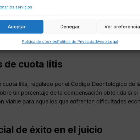
onar los servicios
rarios de abogados y procuradores.
os de peritajes y pruebas documentales.
Aceptar
Denegar
Ver preferenci
 este recurso puede ser vital para quienes no cuenta
Política de cookies
Política de Privacidad
Aviso Legal
de un juicio.
 de cuota litis
e cuota litis, regulado por el Código Deontológico de 
bre un porcentaje de la compensación obtenida si el
ón viable para aquellos que enfrentan dificultades eco
ial de éxito en el juicio