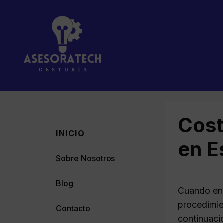
Saltar
al
contenido
Cost
INICIO
en E
Sobre Nosotros
Blog
Cuando enf
procedimie
Contacto
continuaci