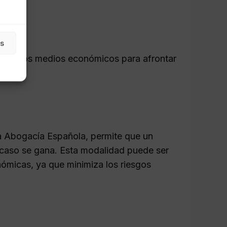
as
n con los medios económicos para afrontar
la Abogacía Española, permite que un
 caso se gana. Esta modalidad puede ser
nómicas, ya que minimiza los riesgos