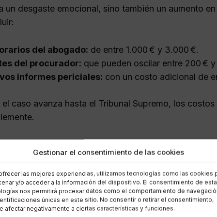
ca un desgaste emocional, sino también un aumento en 
uir:
orarios del abogado:
de entre 1.000 € y 3.000 €.
tes del procurador:
que pueden oscilar entre 200 € y
os informes periciales:
con un costo adicional de e
 el caso avanza hasta el Tribunal Supremo, los costos
lemente.
ncia jurídica gratuita
Gestionar el consentimiento de las cookies
ofrecer las mejores experiencias, utilizamos tecnologías como las cookies 
las personas cuyos ingresos no superen el doble del 
enar y/o acceder a la información del dispositivo. El consentimiento de est
tiples), existe la posibilidad de acceder a la justicia 
logías nos permitirá procesar datos como el comportamiento de navegació
dentificaciones únicas en este sitio. No consentir o retirar el consentimiento,
cubre:
 afectar negativamente a ciertas características y funciones.