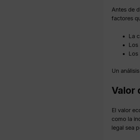
Antes de d
factores q
La c
Los 
Los 
Un análisis
Valor 
El valor ec
como la in
legal sea p