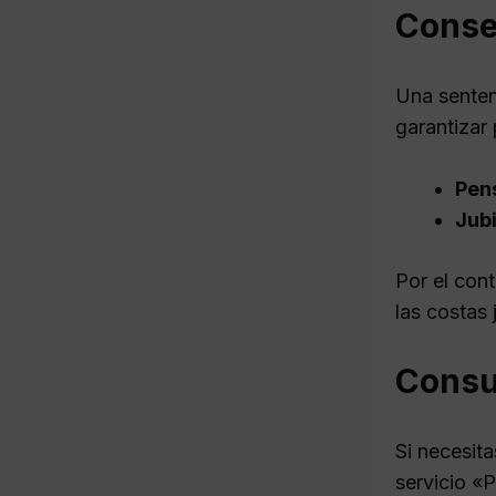
Consec
Una senten
garantizar 
Pen
Jubi
Por el con
las costas 
Consu
Si necesit
servicio «