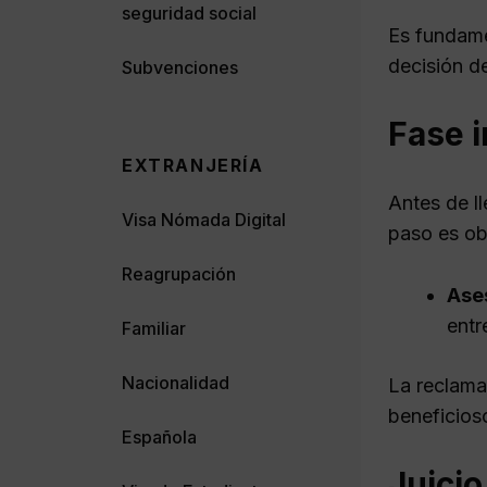
seguridad social
Es fundamen
decisión d
Subvenciones
Fase i
EXTRANJERÍA
Antes de ll
Visa Nómada Digital
paso es ob
Reagrupación
Ases
entr
Familiar
Nacionalidad
La reclamac
beneficios
Española
Juicio