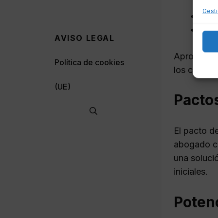
Gesti
Hono
Gast
AVISO LEGAL
Aprovechar
Política de cookies
los costos 
(UE)
Pactos
El pacto d
abogado co
una soluci
iniciales.
Potenc