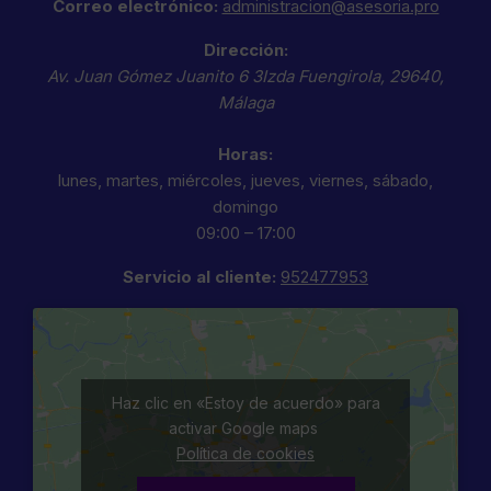
Correo electrónico:
administracion@asesoria.pro
Dirección:
Av. Juan Gómez Juanito 6 3Izda
Fuengirola
,
29640
,
Málaga
Horas:
lunes, martes, miércoles, jueves, viernes, sábado,
domingo
09:00 – 17:00
Servicio al cliente:
952477953
Haz clic en «Estoy de acuerdo» para
activar Google maps
Política de cookies