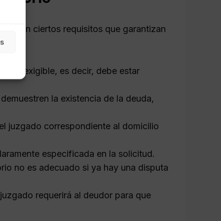
lir con ciertos requisitos que garantizan
as
ra y exigible, es decir, debe estar
emuestren la existencia de la deuda,
el juzgado correspondiente al domicilio
aramente especificada en la solicitud.
rio no es adecuado si ya hay una disputa
l juzgado requerirá al deudor para que