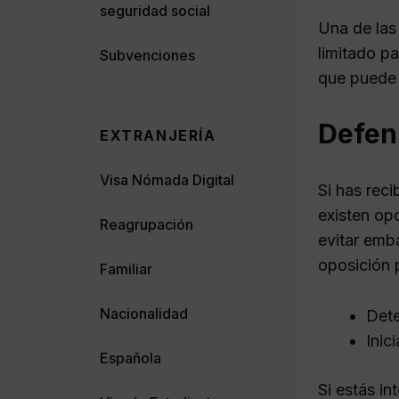
seguridad social
Una de las
limitado pa
Subvenciones
que puede 
Defen
EXTRANJERÍA
Visa Nómada Digital
Si has reci
existen op
Reagrupación
evitar emb
oposición 
Familiar
Nacionalidad
Dete
Inic
Española
Si estás i