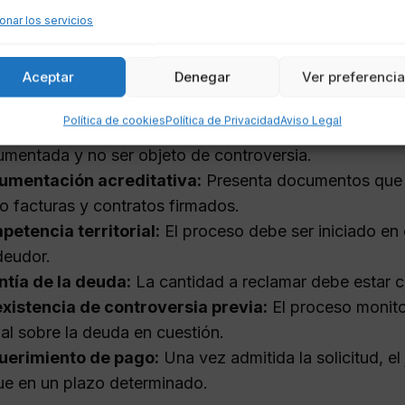
onar los servicios
ar un proceso monitorio en España, es fundamental cump
Aceptar
Denegar
Ver preferenci
de la reclamación:
Política de cookies
Política de Privacidad
Aviso Legal
tencia de una deuda dineraria:
La deuda debe ser cla
mentada y no ser objeto de controversia.
umentación acreditativa:
Presenta documentos que d
 facturas y contratos firmados.
etencia territorial:
El proceso debe ser iniciado en 
deudor.
tía de la deuda:
La cantidad a reclamar debe estar cl
xistencia de controversia previa:
El proceso monito
al sobre la deuda en cuestión.
uerimiento de pago:
Una vez admitida la solicitud, e
e en un plazo determinado.