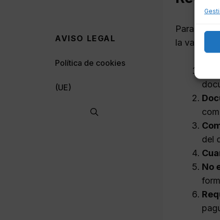
Gesti
Para inici
AVISO LEGAL
la validez 
Política de cookies
Exis
docu
(UE)
Doc
como
Comp
del 
Cuan
No e
form
Req
pagu