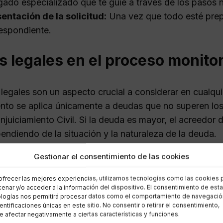
ado especializado que te guíe a través de los pasos 
entación de la solicitud:
Una vez que todo esté prepa
espondiente.
s legales en el proceso monitor
 legales son un aspecto crucial a considerar en cualqu
nto se aplica únicamente a deudas que no superen lo
njuiciamiento Civil. Si la deuda es mayor, el acreedor d
endiendo de la situación y la naturaleza de la deuda.
Gestionar el consentimiento de las cookies
ntal que la cantidad reclamada esté debidamente just
uede llevar a la inadmisión de la solicitud, lo que pod
ofrecer las mejores experiencias, utilizamos tecnologías como las cookies 
enar y/o acceder a la información del dispositivo. El consentimiento de est
a.
logías nos permitirá procesar datos como el comportamiento de navegació
dentificaciones únicas en este sitio. No consentir o retirar el consentimiento,
 afectar negativamente a ciertas características y funciones.
itos para iniciar un proceso m