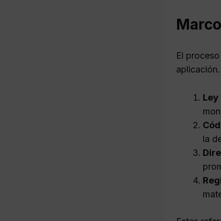
Marco 
El proceso
aplicación.
Ley 
moni
Códi
la d
Dire
prom
Reg
mate