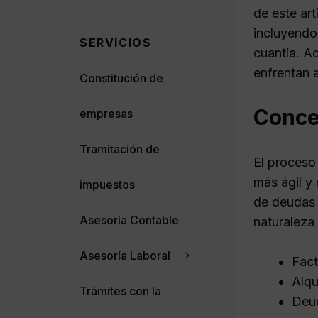
de este ar
incluyendo 
SERVICIOS
cuantía. A
enfrentan a
Constitución de
Conce
empresas
Tramitación de
El proceso
más ágil y
impuestos
de deudas 
Asesoría Contable
naturaleza
Asesoría Laboral
Fact
Alqu
Trámites con la
Deud