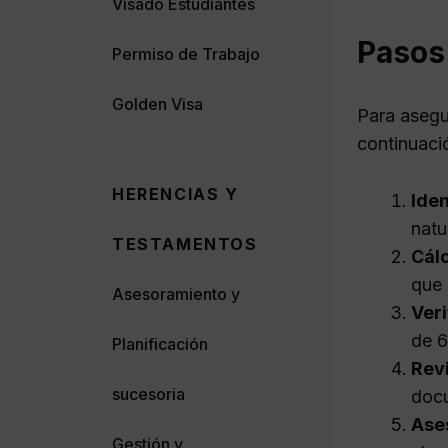
Visado Estudiantes
Pasos 
Permiso de Trabajo
Golden Visa
Para asegur
continuaci
HERENCIAS Y
Iden
natu
TESTAMENTOS
Cálc
que 
Asesoramiento y
Veri
de 6
Planificación
Rev
sucesoria
docu
Ase
Gestión y