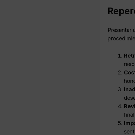
Reper
Presentar u
procedimie
Retr
reso
Cost
hono
Ina
dese
Revi
fina
Impa
sent