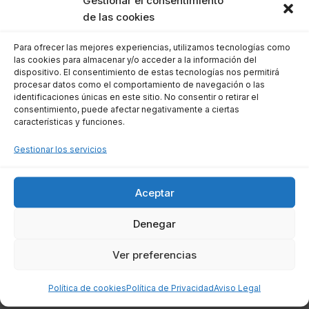
Gestionar el consentimiento
anular actos que puedan haber disminuido el
de las cookies
patrimonio de la empresa en los dos años
Para ofrecer las mejores experiencias, utilizamos tecnologías como
previos a la declaración del concurso.
las cookies para almacenar y/o acceder a la información del
dispositivo. El consentimiento de estas tecnologías nos permitirá
procesar datos como el comportamiento de navegación o las
Esto permite recuperar ciertos activos que
identificaciones únicas en este sitio. No consentir o retirar el
podrían haberse transferido fraudulentamente,
consentimiento, puede afectar negativamente a ciertas
características y funciones.
asegurando que los acreedores tengan una
mejor oportunidad de recuperar sus créditos.
Gestionar los servicios
Fases del concurso de
Aceptar
acreedores
Denegar
El procedimiento de concurso de acreedores se
Ver preferencias
divide en varias fases, aunque en la práctica
Política de cookies
Política de Privacidad
Aviso Legal
suelen resolverse en cuatro etapas principales: