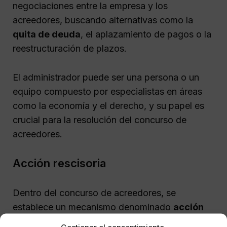
negociaciones entre la empresa y los
acreedores, buscando alternativas como la
quita de deuda
, el aplazamiento de pagos o la
reestructuración de plazos.
El administrador puede ser una persona o un
equipo compuesto por especialistas en áreas
como la economía y el derecho, y su papel es
crucial para la resolución del concurso de
acreedores.
Acción rescisoria
Dentro del concurso de acreedores, se
establece un mecanismo denominado
acción
rescisoria
, que protege a los acreedores al