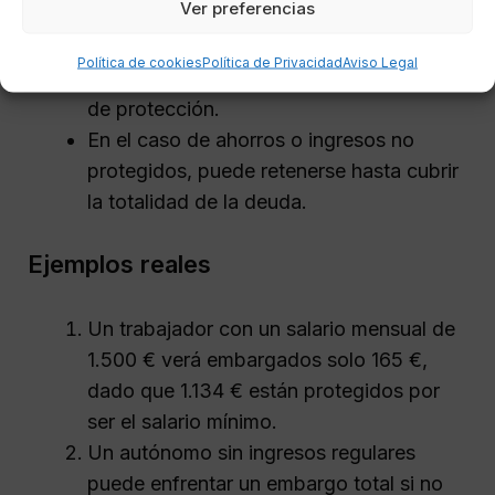
Ver preferencias
el exceso sobre el SMI.
Para ingresos irregulares, puede
Política de cookies
Política de Privacidad
Aviso Legal
embargarse todo lo que supere el umbral
de protección.
En el caso de ahorros o ingresos no
protegidos, puede retenerse hasta cubrir
la totalidad de la deuda.
Ejemplos reales
Un trabajador con un salario mensual de
1.500 € verá embargados solo 165 €,
dado que 1.134 € están protegidos por
ser el salario mínimo.
Un autónomo sin ingresos regulares
puede enfrentar un embargo total si no