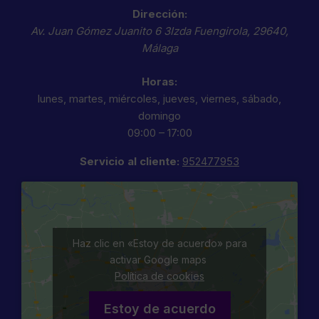
Dirección:
Av. Juan Gómez Juanito 6 3Izda
Fuengirola
,
29640
,
Málaga
Horas:
lunes, martes, miércoles, jueves, viernes, sábado,
domingo
09:00 – 17:00
Servicio al cliente:
952477953
Haz clic en «Estoy de acuerdo» para
activar Google maps
Política de cookies
Estoy de acuerdo