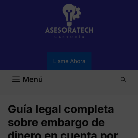
Saltar
al
contenido
Llame Ahora
Menú
Guía legal completa
sobre embargo de
dinero en cuenta por