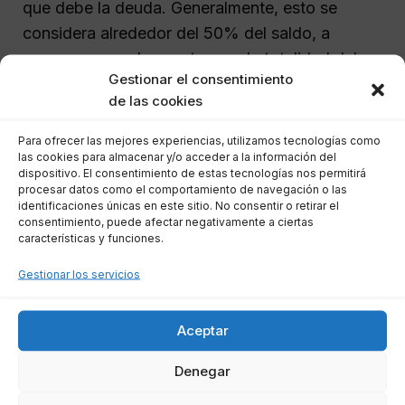
que debe la deuda. Generalmente, esto se
considera alrededor del 50% del saldo, a
menos que se demuestre que la totalidad del
Gestionar el consentimiento
dinero pertenece a un cotitular no deudor.
de las cookies
El cotitular tiene la opción de presentar
Para ofrecer las mejores experiencias, utilizamos tecnologías como
las cookies para almacenar y/o acceder a la información del
alegaciones y documentación que demuestre
dispositivo. El consentimiento de estas tecnologías nos permitirá
que una parte del saldo le pertenece y, por lo
procesar datos como el comportamiento de navegación o las
identificaciones únicas en este sitio. No consentir o retirar el
tanto, no debe ser afectada por el embargo.
consentimiento, puede afectar negativamente a ciertas
características y funciones.
¿Cuánto dinero se puede embargar?
Gestionar los servicios
La cantidad embargable dependerá del tipo de
Aceptar
ingreso que se reciba:
Denegar
Si se trata de nómina, solo se embargará