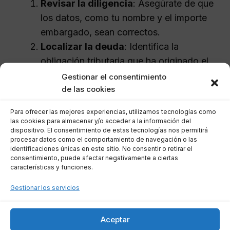
Revisar la diligencia
: Asegúrate de que
los datos, como tu nombre y el importe
embargado, sean correctos.
Localizar la deuda
: Identifica la
obligación tributaria que ha originado el
embargo.
Gestionar el consentimiento
de las cookies
Consultar el expediente
: Solicita la
documentación necesaria a la AEAT, ya
Para ofrecer las mejores experiencias, utilizamos tecnologías como
sea de manera presencial o electrónica.
las cookies para almacenar y/o acceder a la información del
dispositivo. El consentimiento de estas tecnologías nos permitirá
Presentar oposición o recurso
: Si
procesar datos como el comportamiento de navegación o las
encuentras errores o tienes justificación,
identificaciones únicas en este sitio. No consentir o retirar el
consentimiento, puede afectar negativamente a ciertas
actúa dentro del plazo legal.
características y funciones.
Ofrecer garantía
: Para evitar el
Gestionar los servicios
embargo, presenta un aval o depósito
equivalente.
Si es necesario, acudir a tribunales
: Si
Aceptar