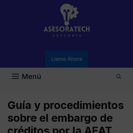
Saltar
al
contenido
Llame Ahora
Menú
Guía y procedimientos
sobre el embargo de
créditos por la AEAT