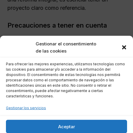
proyecto claro como referencia.
Precauciones a tener en cuenta
Antes de comenzar cualquier obra, es
Gestionar el consentimiento
recomendable estar preparado. Algunas
de las cookies
precauciones son:
Para ofrecer las mejores experiencias, utilizamos tecnologías como
las cookies para almacenar y/o acceder a la información del
dispositivo. El consentimiento de estas tecnologías nos permitirá
Solicitar un presupuesto detallado:
procesar datos como el comportamiento de navegación o las
Esto te proporcionará un documento de
identificaciones únicas en este sitio. No consentir o retirar el
consentimiento, puede afectar negativamente a ciertas
referencia y protección.
características y funciones.
Firmar un contrato:
Asegúrate de que
Gestionar los servicios
todos los aspectos estén claramente
estipulados.
Guardar facturas:
Permiten comprobar
Aceptar