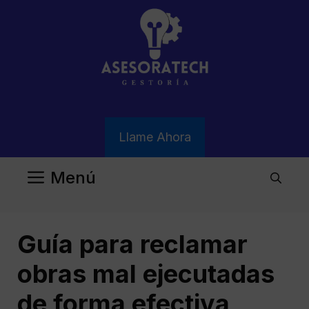
Saltar
al
contenido
Llame Ahora
Menú
Guía para reclamar
obras mal ejecutadas
de forma efectiva