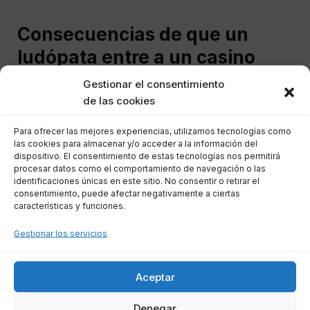
Consecuencias de que un
ludópata entre a un casino
Gestionar el consentimiento
Si un casino permite la entrada a una persona
de las cookies
que se ha autoexcluido, puede haber serias
Para ofrecer las mejores experiencias, utilizamos tecnologías como
repercusiones legales. La ley obliga a los
las cookies para almacenar y/o acceder a la información del
operadores de juego a implementar medidas
dispositivo. El consentimiento de estas tecnologías nos permitirá
procesar datos como el comportamiento de navegación o las
que prevengan el acceso a jugadores con
identificaciones únicas en este sitio. No consentir o retirar el
consentimiento, puede afectar negativamente a ciertas
problemas de adicción.
características y funciones.
Para evaluar la responsabilidad del salón de
Gestionar los servicios
juego, se consideran aspectos como:
Aceptar
Evidencia de la autoexclusión:
Es
Denegar