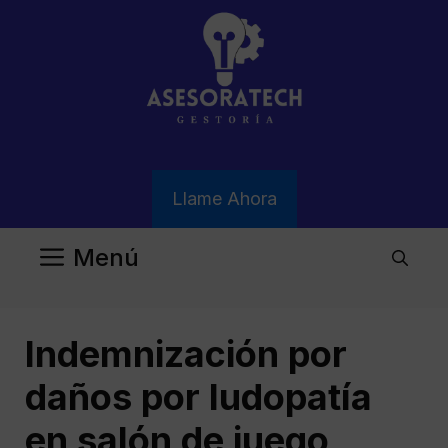
Saltar
al
contenido
Llame Ahora
Menú
Indemnización por
daños por ludopatía
en salón de juego