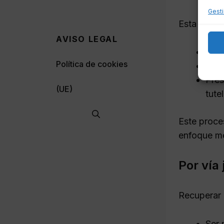
Gesti
Esta opción
AVISO LEGAL
Eval
Política de cookies
Reco
Pres
(UE)
tute
Este proce
enfoque me
Por vía 
Recuperar l
Ser 