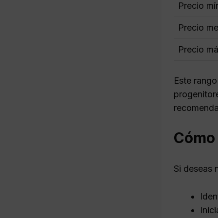
Precio mí
Precio me
Precio m
Este rango
progenitore
recomendab
Cómo n
Si deseas n
Iden
Inic