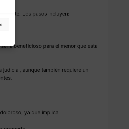
pondiente. Los pasos incluyen:
as
d.
sería beneficioso para el menor que esta
 judicial, aunque también requiere un
ntes.
 doloroso, ya que implica:
 a oponerte.