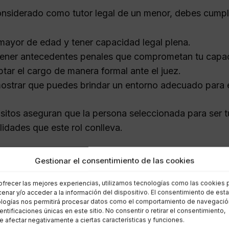
onsiderado como tutor legal de un menor, debes cumplir
mayor de edad y tener capacidad legal plena.
ener antecedentes penales que comprometan tu capacid
tar el cargo de manera formal ante el juez.
strar que puedes brindar un entorno adecuado para 
isitos aseguran que la persona seleccionada para ser t
lidades que este rol conlleva.
 recuperar la tutela de un men
Gestionar el consentimiento de las cookies
ofrecer las mejores experiencias, utilizamos tecnologías como las cookies 
que un tutor haya perdido su tutela, existen dos vías p
enar y/o acceder a la información del dispositivo. El consentimiento de est
logías nos permitirá procesar datos como el comportamiento de navegació
dentificaciones únicas en este sitio. No consentir o retirar el consentimiento,
 administrativa
 afectar negativamente a ciertas características y funciones.