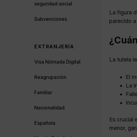
seguridad social
La figura d
Subvenciones
parecido a
¿Cuánd
EXTRANJERÍA
La tutela l
Visa Nómada Digital
El m
Reagrupación
La i
Familiar
Fall
Incu
Nacionalidad
Es crucial 
Española
menor, gar