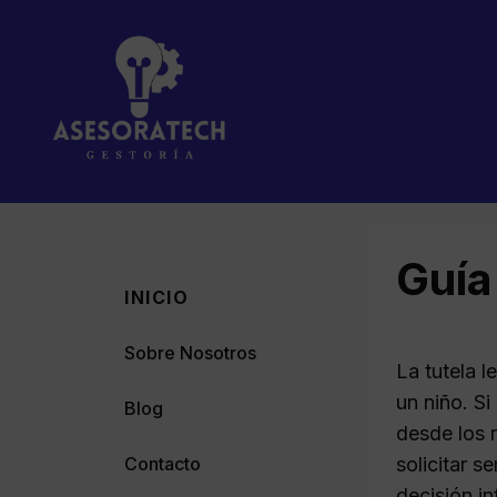
Saltar
al
contenido
Guía 
INICIO
Sobre Nosotros
La tutela l
un niño. S
Blog
desde los 
Contacto
solicitar s
decisión i