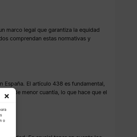
 un marco legal que garantiza la equidad
dos comprendan estas normativas y
en España. El artículo 438 es fundamental,
ciones de menor cuantía, lo que hace que el
para
as
n o