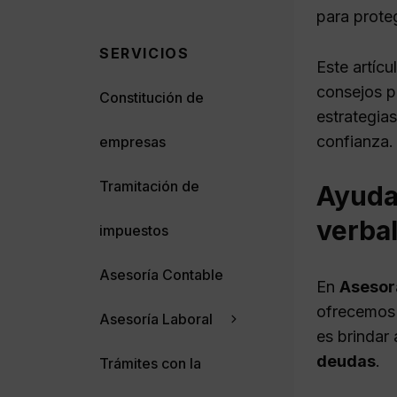
para prote
SERVICIOS
Este artícu
consejos pr
Constitución de
estrategias
confianza.
empresas
Tramitación de
Ayuda 
verba
impuestos
Asesoría Contable
En
Asesor
ofrecemos 
Asesoría Laboral
es brindar
deudas
.
Trámites con la