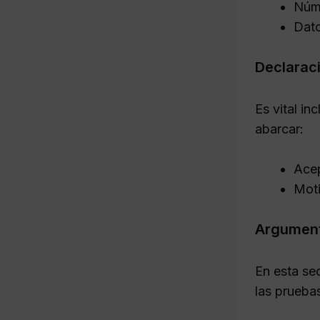
Núme
Dato
Declarac
Es vital i
abarcar:
Acep
Moti
Argument
En esta se
las prueba