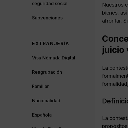
seguridad social
Nuestros e
bienes, as
Subvenciones
afrontar. 
Conce
EXTRANJERÍA
juicio
Visa Nómada Digital
La contest
Reagrupación
formalment
formalidad,
Familiar
Definici
Nacionalidad
Española
La contest
propósitos