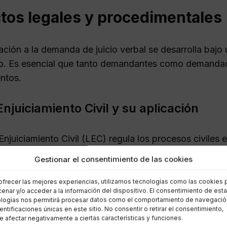
tos legales y procedimentales
ación a la demanda de juicio verbal se desarrolla bajo
o. Es esencial que tanto demandantes como demanda
ntos.
njuiciamiento Civil y su aplicación
njuiciamiento Civil (LEC) regula los procesos civiles 
blece las bases del juicio verbal, aplicable a reclama
Gestionar el consentimiento de las cookies
a más ágil y accesible.
ofrecer las mejores experiencias, utilizamos tecnologías como las cookies 
enar y/o acceder a la información del dispositivo. El consentimiento de est
miento y plazos
logías nos permitirá procesar datos como el comportamiento de navegació
dentificaciones únicas en este sitio. No consentir o retirar el consentimiento,
 afectar negativamente a ciertas características y funciones.