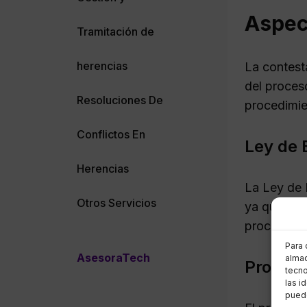
Aspec
Tramitación de
herencias
La contest
del proces
Resoluciones De
procedimie
Conflictos En
Ley de E
Herencias
La Ley de E
Otros Servicios
ya que esta
proceso se
Para 
AsesoraTech
almac
Procedi
tecno
las i
puede