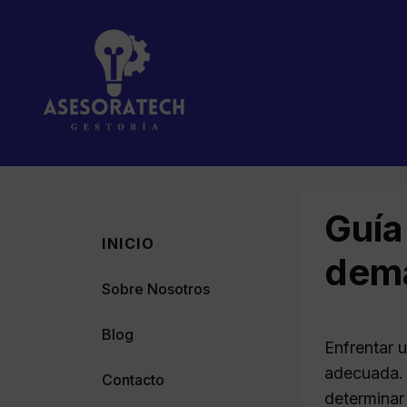
Saltar
al
contenido
Guía
INICIO
dema
Sobre Nosotros
Blog
Enfrentar 
adecuada. 
Contacto
determinar