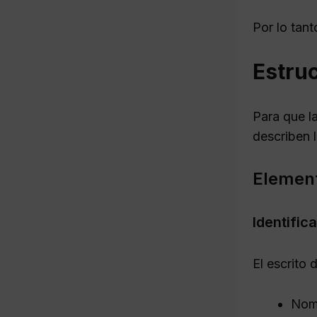
Por lo tan
Estruc
Para que la
describen 
Element
Identific
El escrito 
Nom