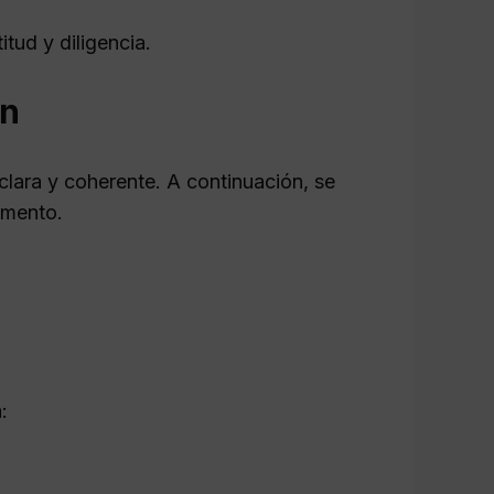
tud y diligencia.
ón
clara y coherente. A continuación, se
umento.
: