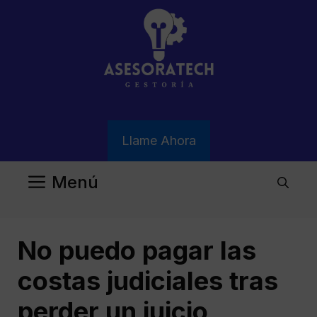
Saltar
al
contenido
Llame Ahora
Menú
No puedo pagar las
costas judiciales tras
perder un juicio