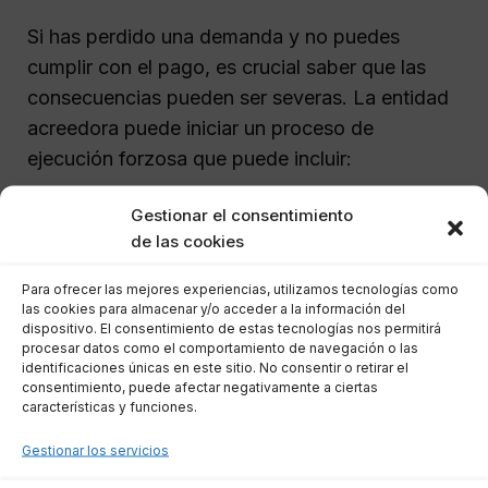
Si has perdido una demanda y no puedes
cumplir con el pago, es crucial saber que las
consecuencias pueden ser severas. La entidad
acreedora puede iniciar un proceso de
ejecución forzosa que puede incluir:
Gestionar el consentimiento
Embargo de salarios o ingresos
. Una
de las cookies
parte de tu salario puede ser deducida
automáticamente para cubrir la deuda.
Para ofrecer las mejores experiencias, utilizamos tecnologías como
las cookies para almacenar y/o acceder a la información del
Embargo de bienes
. Tu propiedad,
dispositivo. El consentimiento de estas tecnologías nos permitirá
cuentas bancarias y otros activos
procesar datos como el comportamiento de navegación o las
identificaciones únicas en este sitio. No consentir o retirar el
pueden ser embargados para satisfacer
consentimiento, puede afectar negativamente a ciertas
la obligación pendiente.
características y funciones.
Registro en listas de morosos
. Esto
Gestionar los servicios
podría afectar tu capacidad para obtener