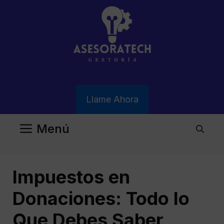
Saltar
al
contenido
Llame Ahora
Menú
Impuestos en
Donaciones: Todo lo
Que Debes Saber