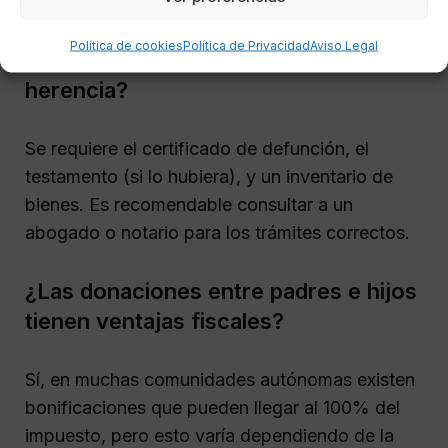
¿Qué documentos son necesarios
Política de cookies
Política de Privacidad
Aviso Legal
para realizar una declaración de
herencia?
Se requiere el certificado de defunción, el
testamento (si lo hubiera), y un inventario de
bienes. Es recomendable consultar a un
abogado o notario para los trámites correctos.
¿Las donaciones entre padres e hijos
tienen ventajas fiscales?
Sí, en muchas comunidades autónomas existen
bonificaciones que pueden llegar al 100% del
impuesto, pero esto varía dependiendo de la