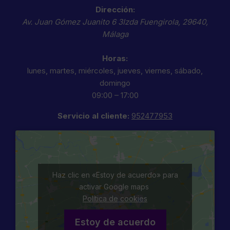
Dirección:
Av. Juan Gómez Juanito 6 3Izda
Fuengirola
,
29640
,
Málaga
Horas:
lunes, martes, miércoles, jueves, viernes, sábado,
domingo
09:00 – 17:00
Servicio al cliente:
952477953
Haz clic en «Estoy de acuerdo» para
activar Google maps
Política de cookies
Estoy de acuerdo