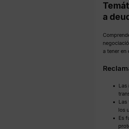
Temáti
a deu
Comprender
negociació
a tener en 
Reclama
Las 
tran
Las 
los 
Es f
prot