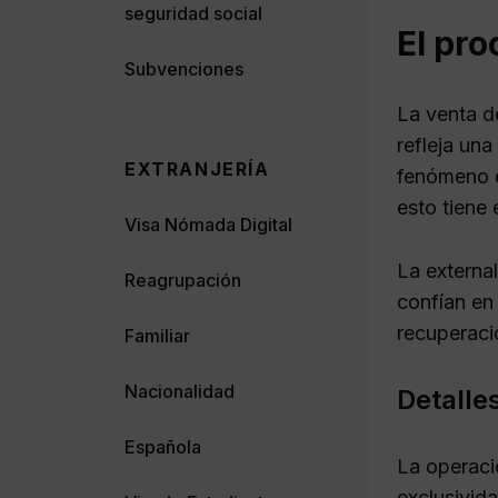
seguridad social
El pro
Subvenciones
La venta d
refleja una
EXTRANJERÍA
fenómeno e
esto tiene
Visa Nómada Digital
La external
Reagrupación
confían en
recuperaci
Familiar
Nacionalidad
Detalle
Española
La operaci
exclusivida