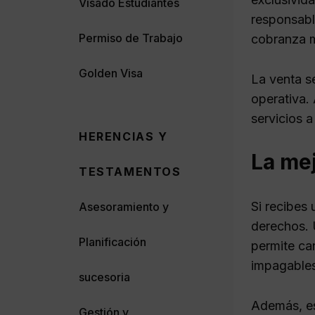
Visado Estudiantes
responsabl
Permiso de Trabajo
cobranza m
Golden Visa
La venta s
operativa.
servicios a
HERENCIAS Y
La me
TESTAMENTOS
Si recibes
Asesoramiento y
derechos. 
Planificación
permite ca
impagables
sucesoria
Además, es
Gestión y