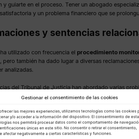
n y guiarte en el proceso. Tener un abogado especializ
 satisfactoria y un problema financiero que se prolongu
maciones y sentencias relacio
ha utilizado con frecuencia el
procedimiento monito
o, pero también ha dado lugar a diversas reclamaciones
r analizadas.
cias del Tribunal de Justicia han abordado varias prob
como el IRPH, los gastos de hipoteca y las tarjetas rev
Gestionar el consentimiento de las cookies
 protección de los consumidores frente a prácticas abu
ofrecer las mejores experiencias, utilizamos tecnologías como las cookies 
enar y/o acceder a la información del dispositivo. El consentimiento de est
del procedimiento monitorio y su impac
logías nos permitirá procesar datos como el comportamiento de navegació
dentificaciones únicas en este sitio. No consentir o retirar el consentimiento,
 afectar negativamente a ciertas características y funciones.