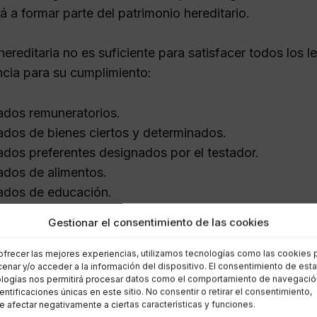
á a formar parte del patrimonio hereditario.
hereditaria no es suficiente para satisfacer todos los 
ncia para su cumplimiento:
dos remuneratorios.
dos de bienes ciertos y determinados.
dos preferentes designados por el testador.
dos de alimentos.
ados de educación.
s legados, distribuidos proporcionalmente.
Gestionar el consentimiento de las cookies
stos relacionados con el legad
ofrecer las mejores experiencias, utilizamos tecnologías como las cookies 
enar y/o acceder a la información del dispositivo. El consentimiento de est
logías nos permitirá procesar datos como el comportamiento de navegació
dentificaciones únicas en este sitio. No consentir o retirar el consentimiento,
 un legado, el legatario también debe asumir la respon
 afectar negativamente a ciertas características y funciones.