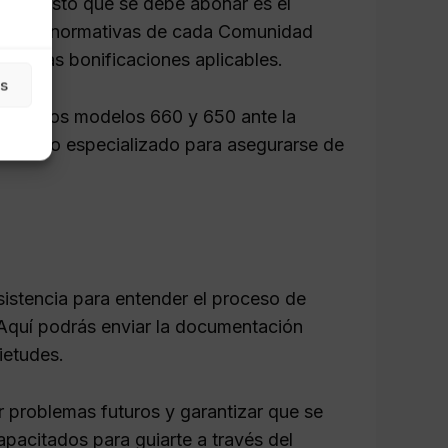
al impuesto que se debe abonar es el
egún las normativas de cada Comunidad
do y las bonificaciones aplicables.
as
esentar los modelos 660 y 650 ante la
abogado especializado para asegurarse de
sistencia para entender el proceso de
 Aquí podrás enviar la documentación
ietudes.
r problemas futuros y garantizar que se
apacitados para guiarte a través del