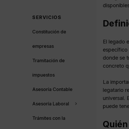
disponible
SERVICIOS
Defini
Constitución de
El legado 
empresas
específico
donde se t
Tramitación de
concreto qu
impuestos
La importan
Asesoría Contable
legatario r
universal. 
Asesoría Laboral
puede tener
Trámites con la
Quién 