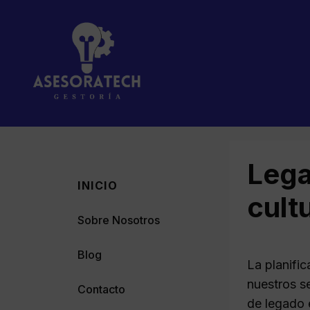
Saltar
al
contenido
Lega
INICIO
cult
Sobre Nosotros
Blog
La planific
nuestros s
Contacto
de legado 