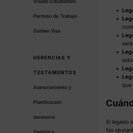
Visado Estudiantes
Leg
Permiso de Trabajo
Leg
cons
Golden Visa
Leg
será
Leg
HERENCIAS Y
sobr
Lega
TESTAMENTOS
Leg
que 
Asesoramiento y
Cuánd
Planificación
sucesoria
El legado 
No obstante
Gestión y