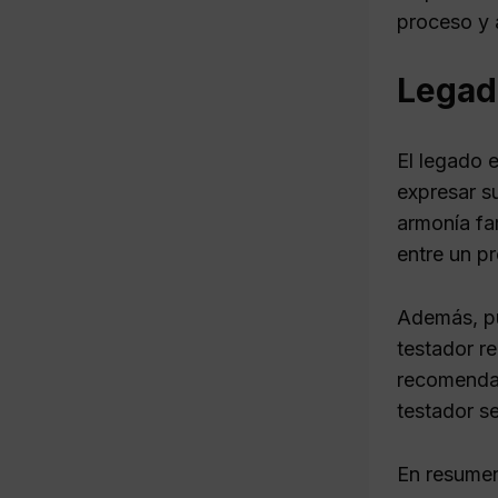
proceso y 
Legado
El legado e
expresar s
armonía fam
entre un pr
Además, pu
testador r
recomendab
testador s
En resumen