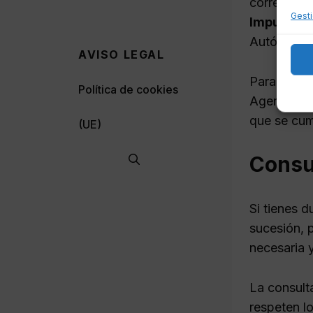
correspondi
Gesti
Impuesto 
Autónoma. 
AVISO LEGAL
Para cumpli
Política de cookies
Agencia Tr
que se cump
(UE)
Consu
Si tienes 
sucesión, 
necesaria y
La consult
respeten l