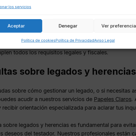
entes, al igual que ocurre con la herencia. El princip
onar los servicios
de Sucesiones y Donaciones
, cuya cuantía varía s
Este impuesto se calcula en función del valor del lega
Aceptar
Denegar
Ver preferenci
r con esta obligación tributaria, el legatario debe pr
Política de cookies
Política de Privacidad
Aviso Legal
ibutaria. Es recomendable consultar con un gestor o 
len todos los requisitos legales y fiscales.
ltas sobre legados y herencias
dudas sobre cómo gestionar un legado, o si necesitas a
puedes acudir a nuestros servicios de
Papeles Claros
.
 recibir orientación especializada para aclarar tus inqu
a sobre legados y herencias es fundamental para evita
os deseos del testador. Nuestros profesionales están c