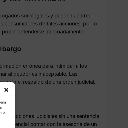
bogados son ilegales y pueden acarrear
os consumidores de tales acciones, por lo
ra poder defenderse adecuadamente.
mbargo
ormación errónea para intimidar a los
ar al deudor es inaceptable. Las
z sin el respaldo de una orden judicial.
para
as
n o
abo acciones judiciales sin una sentencia
, es esencial contar con la asesoría de un