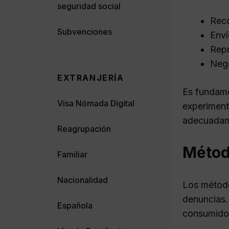
seguridad social
Reco
Subvenciones
Enví
Repr
Nego
EXTRANJERÍA
Es fundame
Visa Nómada Digital
experiment
adecuadam
Reagrupación
Método
Familiar
Nacionalidad
Los métod
denuncias. 
Española
consumidor