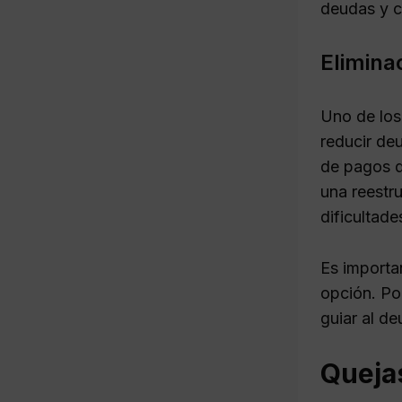
deudas y c
Elimina
Uno de los
reducir de
de pagos q
una reestr
dificultad
Es importa
opción. Po
guiar al d
Queja