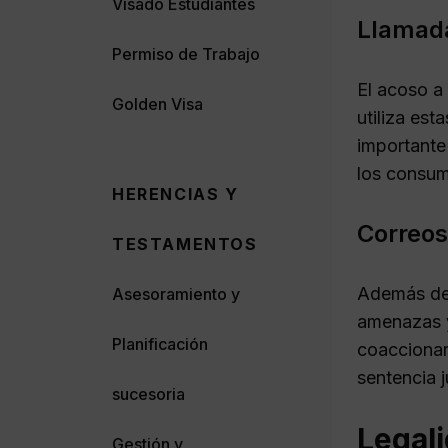
Visado Estudiantes
Llamada
Permiso de Trabajo
El acoso a
Golden Visa
utiliza es
importante
los consum
HERENCIAS Y
Correos
TESTAMENTOS
Además de 
Asesoramiento y
amenazas y
Planificación
coaccionar
sentencia j
sucesoria
Legal
Gestión y