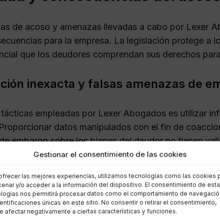
cas de acoso y amenazas llevadas a cabo por Lexer A
secuencias para la empresa. La legislación protege a l
ncial que los deudores comprendan sus derechos pa
ción inexacta y falsas amenazas de e
 tácticas empleadas por Lexer Abogados es utilizar inf
Proporcionar datos manipulados con el fin de coaccion
e embargo sobre los bienes del deudor no tienen valide
Gestionar el consentimiento de las cookies
ciones judiciales y validez legal
ofrecer las mejores experiencias, utilizamos tecnologías como las cookies 
enar y/o acceder a la información del dispositivo. El consentimiento de est
logías nos permitirá procesar datos como el comportamiento de navegació
ntal entender que Lexer Abogados no puede llevar a c
dentificaciones únicas en este sitio. No consentir o retirar el consentimiento,
 afectar negativamente a ciertas características y funciones.
u reclamación. Si esta empresa inicia un proceso legal