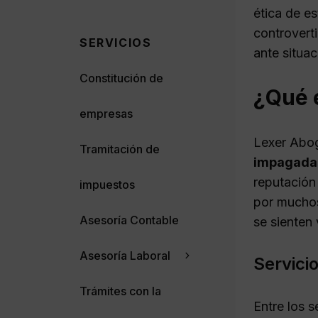
ética de e
controvert
SERVICIOS
ante situa
Constitución de
¿Qué 
empresas
Lexer Abo
Tramitación de
impagada
reputación
impuestos
por muchos
Asesoría Contable
se sienten
Asesoría Laboral
Servici
Trámites con la
Entre los 