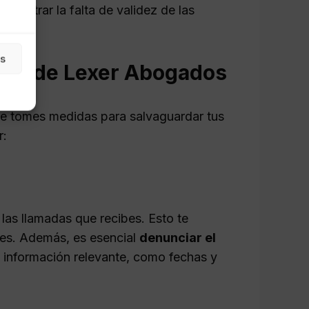
mostrar la falta de validez de las
as
coso de Lexer Abogados
ue tomes medidas para salvaguardar tus
r:
las llamadas que recibes. Esto te
nes. Además, es esencial
denunciar el
 información relevante, como fechas y