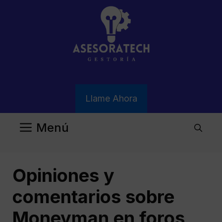
Saltar
al
contenido
Llame Ahora
Menú
Opiniones y
comentarios sobre
Moneyman en foros