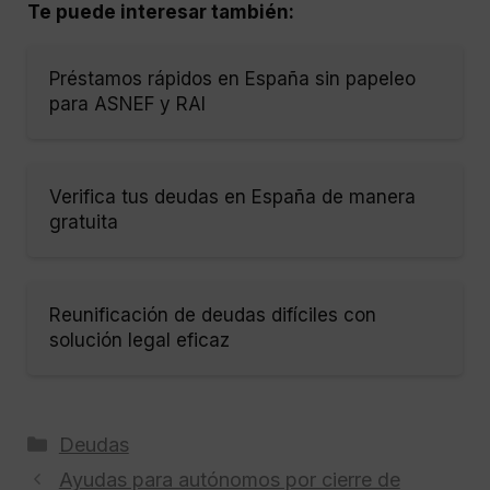
Te puede interesar también:
Préstamos rápidos en España sin papeleo
para ASNEF y RAI
Verifica tus deudas en España de manera
gratuita
Reunificación de deudas difíciles con
solución legal eficaz
Categorías
Deudas
Ayudas para autónomos por cierre de