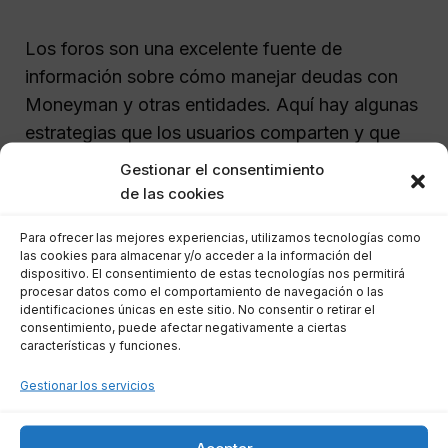
Los foros son una excelente fuente de
información sobre cómo manejar deudas con
Moneyman y otras entidades. Aquí hay algunas
estrategias que los usuarios comparten y que
pueden ser útiles:
Gestionar el consentimiento
de las cookies
No pagar más de lo prestado:
Si ya has
Para ofrecer las mejores experiencias, utilizamos tecnologías como
abonado el capital inicial, considera
las cookies para almacenar y/o acceder a la información del
detener los pagos de intereses y
dispositivo. El consentimiento de estas tecnologías nos permitirá
procesar datos como el comportamiento de navegación o las
recargos.
identificaciones únicas en este sitio. No consentir o retirar el
No responder a comunicaciones:
consentimiento, puede afectar negativamente a ciertas
características y funciones.
Ignorar las llamadas y correos de
empresas de recobro puede ser una
Gestionar los servicios
táctica útil a corto plazo.
Guardar documentación:
Mantener un
Aceptar