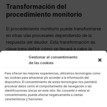
Transformación del
procedimiento monitorio
El procedimiento monitorio puede transformarse
en otras vías procesales dependiendo de la
respuesta del deudor. Esta transformación es
clave para definir cómo se llevará a cabo la
reclamación de la deuda.
Gestionar el consentimiento
de las cookies
Cambio a juicio verbal
Para ofrecer las mejores experiencias, utilizamos tecnologías como
las cookies para almacenar y/o acceder a la información del
dispositivo. El consentimiento de estas tecnologías nos permitirá
Cuando el deudor presenta oposición y la
procesar datos como el comportamiento de navegación o las
cuantía reclamada es inferior a 6.000 euros, el
identificaciones únicas en este sitio. No consentir o retirar el
consentimiento, puede afectar negativamente a ciertas
procedimiento se convierte en un juicio verbal,
características y funciones.
que es más ágil y permite una rápida resolución