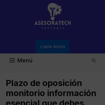
Saltar
al
contenido
Llame Ahora
Menú
Plazo de oposición
monitorio información
esencial que debes