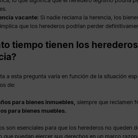
fica, lo que significa que el heredero legítimo podría 
es.
encia vacante:
Si nadie reclama la herencia, los bien
implica que los herederos podrían perder definitivame
to tiempo tienen los herederos
cia?
ta a esta pregunta varía en función de la situación es
zos de:
años para bienes inmuebles,
siempre que reclamen f
ños para bienes muebles.
os son esenciales para que los herederos no queden d
 que puedan ejercer sus derechos en un marco razon