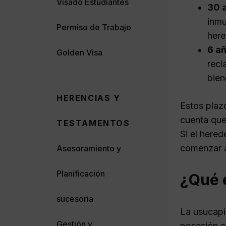
Visado Estudiantes
30 
inmu
Permiso de Trabajo
here
6 a
Golden Visa
recl
bien
HERENCIAS Y
Estos plaz
cuenta que
TESTAMENTOS
Si el here
comenzar a
Asesoramiento y
Planificación
¿Qué e
sucesoria
La usucapi
Gestión y
posesión c