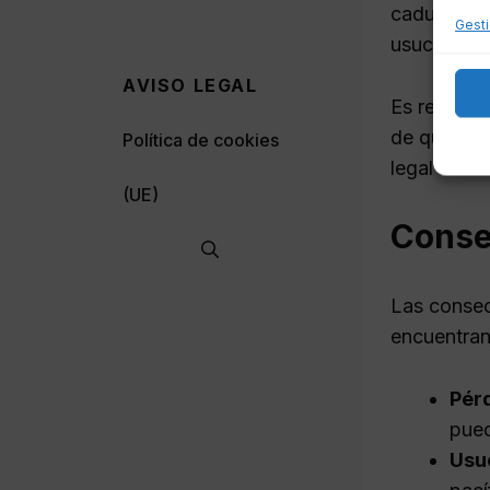
caduquen. 
Gesti
usucapión s
AVISO LEGAL
Es recomen
de que un b
Política de cookies
legal lo an
(UE)
Conse
Las consec
encuentran
Pér
pued
Usu