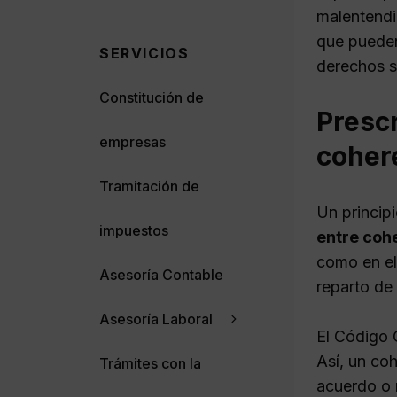
malentendi
que pueden
SERVICIOS
derechos s
Constitución de
Prescr
empresas
coher
Tramitación de
Un principi
impuestos
entre coh
como en el
Asesoría Contable
reparto de
Asesoría Laboral
El Código C
Así, un co
Trámites con la
acuerdo o 