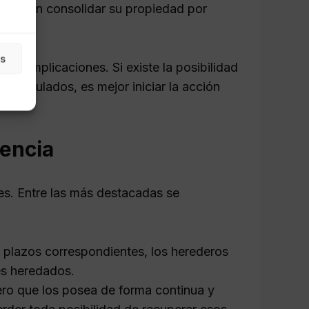
 pueden consolidar su propiedad por
as
 complicaciones. Si existe la posibilidad
 estipulados, es mejor iniciar la acción
rencia
s. Entre las más destacadas se
 plazos correspondientes, los herederos
es heredados.
ero que los posea de forma continua y