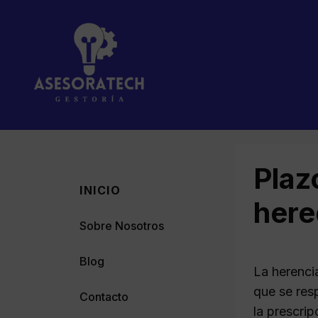
Saltar
al
contenido
Plaz
INICIO
here
Sobre Nosotros
Blog
La herenci
que se res
Contacto
la prescri