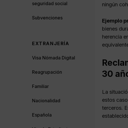
seguridad social
ningún coh
Subvenciones
Ejemplo p
bienes dura
herencia en
EXTRANJERÍA
equivalent
Visa Nómada Digital
Reclam
30 añ
Reagrupación
Familiar
La situaci
estos caso
Nacionalidad
terceros. 
Española
establecido