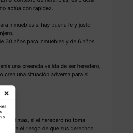
no actúa con rapidez.
ra inmuebles si hay buena fe y justo
njero.
de 30 años para inmuebles y de 6 años
enía una creencia válida de ser heredero,
o crea una situación adversa para el
r?
para
as
n o
s legítimas, si el heredero no toma
s, corre el riesgo de que sus derechos