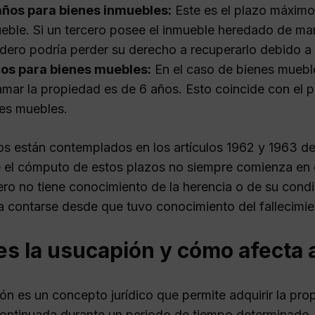
años para bienes inmuebles:
Este es el plazo máximo
eble. Si un tercero posee el inmueble heredado de man
dero podría perder su derecho a recuperarlo debido a 
ños para bienes muebles:
En el caso de bienes mueble
amar la propiedad es de 6 años. Esto coincide con el 
es muebles.
os están contemplados en los artículos 1962 y 1963 de
 el cómputo de estos plazos no siempre comienza en e
dero no tiene conocimiento de la herencia o de su cond
 contarse desde que tuvo conocimiento del fallecimie
s la usucapión y cómo afecta 
ón es un concepto jurídico que permite adquirir la pro
ontinuada durante un periodo de tiempo determinado. E