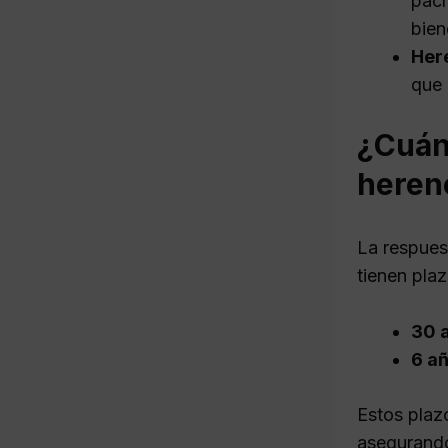
pací
bien
Her
que 
¿Cuán
heren
La respues
tienen pla
30 
6 a
Estos plaz
asegurando