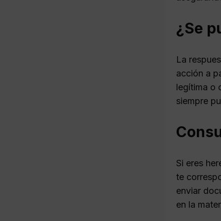
¿Se p
La respuest
acción a p
legítima o
siempre pu
Consu
Si eres he
te corresp
enviar doc
en la mater