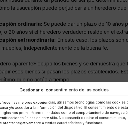
ómo la usucapión puede perjudicar a un heredero que 
apión ordinaria:
Se puede dar un plazo de 10 años pa
lo, o 20 años si el heredero verdadero reside en el extra
capión extraordinaria:
En este caso, los plazos son 
 muebles, independientemente de la buena fe.
edero aparente» ocupa los bienes y se demuestra que t
capir esos bienes si pasan los plazos establecidos. Est
egítimo que no actúa a tiempo.
Gestionar el consentimiento de las cookies
do caduca el derecho a hereda
ofrecer las mejores experiencias, utilizamos tecnologías como las cookies 
enar y/o acceder a la información del dispositivo. El consentimiento de est
logías nos permitirá procesar datos como el comportamiento de navegació
a heredar no siempre es eterno. En el caso de herencia
dentificaciones únicas en este sitio. No consentir o retirar el consentimiento,
ara reclamar su parte dentro de los plazos establecido
 afectar negativamente a ciertas características y funciones.