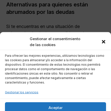
Alternativas para quienes están
abrumados por las deudas
Si te encuentras en una situación de
sobreendeudamiento, es posible que los
Gestionar el consentimiento
acreedores inicien demandas y busquen
de las cookies
embargos sobre tu nómina, cuentas bancarias o
bienes. Sin embargo, existe una solución legal
Para ofrecer las mejores experiencias, utilizamos tecnologías como
las cookies para almacenar y/o acceder a la información del
que puede protegerte: la
Ley 25/2015,
dispositivo. El consentimiento de estas tecnologías nos permitirá
conocida como la
Ley de Segunda
procesar datos como el comportamiento de navegación o las
identificaciones únicas en este sitio. No consentir o retirar el
Oportunidad
.
consentimiento, puede afectar negativamente a ciertas
características y funciones.
Esta ley permite
cancelar todas tus deudas
si
Gestionar los servicios
cumples con los requisitos establecidos,
evitando así embargos y procedimientos
Aceptar
judiciales. Está diseñada para personas que