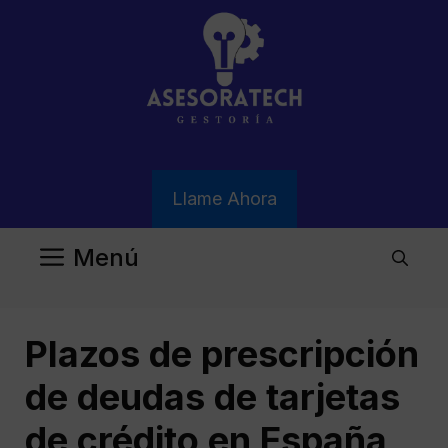
Saltar
al
contenido
Llame Ahora
Menú
Plazos de prescripción
de deudas de tarjetas
de crédito en España