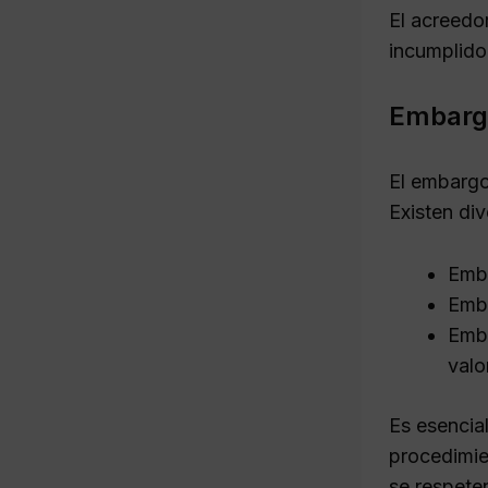
El acreedo
incumplido
Embargo
El embargo
Existen di
Emba
Emba
Emba
valo
Es esencia
procedimie
se respete