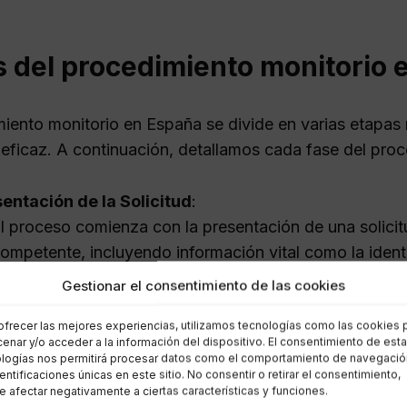
 del procedimiento monitorio e
miento monitorio en España se divide en varias etapas
eficaz. A continuación, detallamos cada fase del proc
entación de la Solicitud
:
l proceso comienza con la presentación de una solicit
ompetente, incluyendo información vital como la identi
euda y la documentación que respalde dicha deuda.
Gestionar el consentimiento de las cookies
isión a Trámite
:
ofrecer las mejores experiencias, utilizamos tecnologías como las cookies 
l juzgado revisa la documentación presentada para ver
enar y/o acceder a la información del dispositivo. El consentimiento de est
egales. Si es así, se admite a trámite y se notifica al de
logías nos permitirá procesar datos como el comportamiento de navegació
dentificaciones únicas en este sitio. No consentir o retirar el consentimiento,
ficación al Deudor
:
 afectar negativamente a ciertas características y funciones.
l deudor recibe formalmente la notificación de la rec