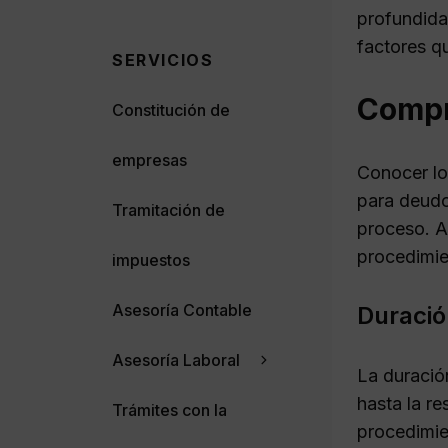
profundida
factores qu
SERVICIOS
Compre
Constitución de
empresas
Conocer lo
para deudor
Tramitación de
proceso. A
procedimie
impuestos
Asesoría Contable
Duració
Asesoría Laboral
La duració
hasta la r
Trámites con la
procedimie