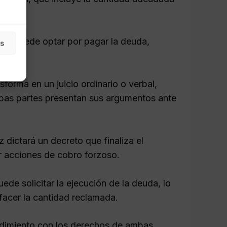
er. Puede optar por pagar la deuda,
as
sforma en un juicio ordinario o verbal,
mbas partes presentan sus argumentos ante
z dictará un decreto que finaliza el
ar acciones de cobro forzoso.
ede solicitar la ejecución de la deuda, lo
facer la cantidad reclamada.
cedimiento con los derechos de ambas