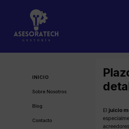
Saltar
al
contenido
Plaz
INICIO
deta
Sobre Nosotros
Blog
El
juicio m
especialme
Contacto
acreedores