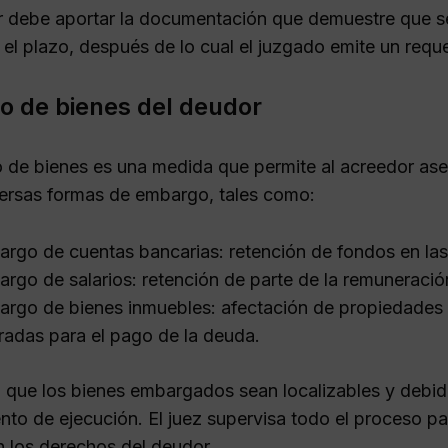
r debe aportar la documentación que demuestre que se
 el plazo, después de lo cual el juzgado emite un requ
 de bienes del deudor
 de bienes es una medida que permite al acreedor aseg
versas formas de embargo, tales como:
rgo de cuentas bancarias: retención de fondos en las
rgo de salarios: retención de parte de la remuneració
rgo de bienes inmuebles: afectación de propiedades
radas para el pago de la deuda.
l que los bienes embargados sean localizables y debida
nto de ejecución. El juez supervisa todo el proceso pa
n los derechos del deudor.