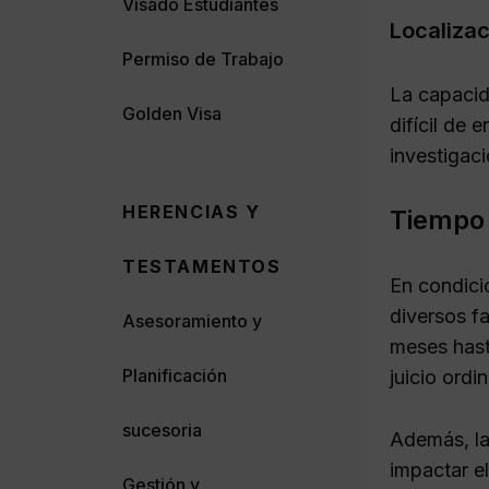
Visado Estudiantes
Localizac
Permiso de Trabajo
La capacida
Golden Visa
difícil de 
investigaci
HERENCIAS Y
Tiempo 
TESTAMENTOS
En condici
diversos f
Asesoramiento y
meses hast
Planificación
juicio ordi
sucesoria
Además, la
impactar el
Gestión y