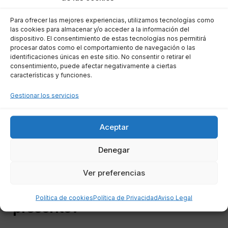
significativas:
Para ofrecer las mejores experiencias, utilizamos tecnologías como
las cookies para almacenar y/o acceder a la información del
STS 406/2020, de 7 de julio:
Aclara
dispositivo. El consentimiento de estas tecnologías nos permitirá
que las acciones personales derivadas
procesar datos como el comportamiento de navegación o las
identificaciones únicas en este sitio. No consentir o retirar el
de contratos bancarios prescriben a los 5
consentimiento, puede afectar negativamente a ciertas
años desde el vencimiento de la
características y funciones.
obligación.
Gestionar los servicios
STS 29/2020, de 20 de enero:
Establece que el plazo para reclamar una
Aceptar
deuda comienza desde el primer impago,
no desde la última cuota.
Denegar
¿Qué pasos puede tomar un
Ver preferencias
deudor si su deuda ha
Política de cookies
Política de Privacidad
Aviso Legal
prescrito?