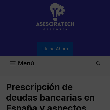
Saltar
al
contenido
Llame Ahora
Menú
Prescripción de
deudas bancarias en
España y aspectos