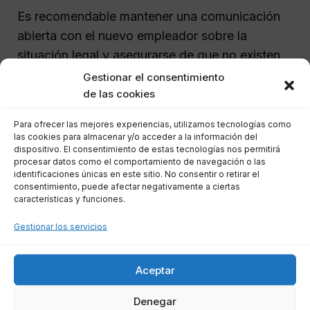
Es recomendable mantener una comunicación
abierta con el nuevo empleador sobre la
situación legal y asegurarse de que no existen
pactos de competencia que puedan
Gestionar el consentimiento
comprometer su nueva oportunidad laboral.
de las cookies
Para ofrecer las mejores experiencias, utilizamos tecnologías como
La empresa no me ha pagado
las cookies para almacenar y/o acceder a la información del
dispositivo. El consentimiento de estas tecnologías nos permitirá
ni el finiquito ni la
procesar datos como el comportamiento de navegación o las
identificaciones únicas en este sitio. No consentir o retirar el
indemnización
consentimiento, puede afectar negativamente a ciertas
características y funciones.
En ocasiones, las empresas pueden optar por
Gestionar los servicios
no pagar el finiquito o la indemnización
correspondiente. Si esto sucede, el trabajador
Aceptar
tiene derecho a reclamar estas cantidades.
Algunos pasos a seguir incluyen:
Denegar