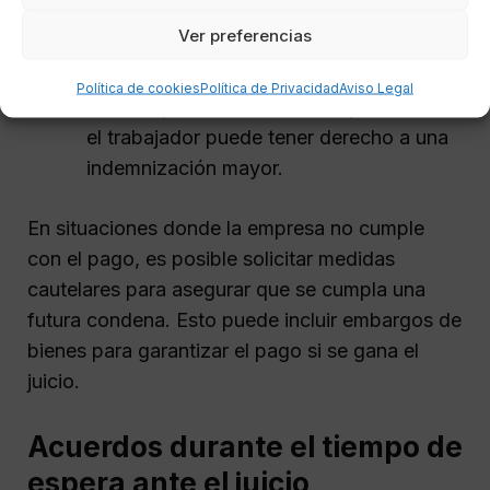
Ver preferencias
Incluir la reclamación del finiquito en la
misma demanda de despido.
Política de cookies
Política de Privacidad
Aviso Legal
Si el despido se considera improcedente,
el trabajador puede tener derecho a una
indemnización mayor.
En situaciones donde la empresa no cumple
con el pago, es posible solicitar medidas
cautelares para asegurar que se cumpla una
futura condena. Esto puede incluir embargos de
bienes para garantizar el pago si se gana el
juicio.
Acuerdos durante el tiempo de
espera ante el juicio