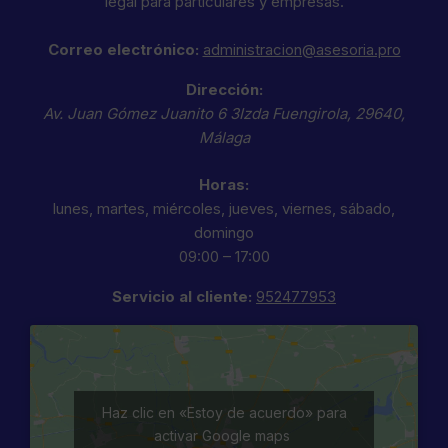
legal para particulares y empresas.
Correo electrónico:
administracion@asesoria.pro
Dirección:
Av. Juan Gómez Juanito 6 3Izda
Fuengirola
,
29640
,
Málaga
Horas:
lunes, martes, miércoles, jueves, viernes, sábado,
domingo
09:00 – 17:00
Servicio al cliente:
952477953
Haz clic en «Estoy de acuerdo» para
activar Google maps