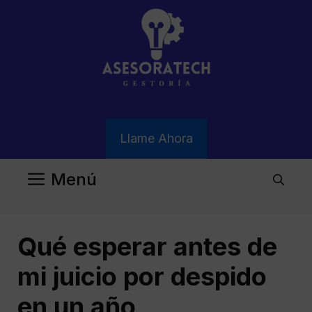
Saltar
al
contenido
Llame Ahora
Menú
Qué esperar antes de
mi juicio por despido
en un año