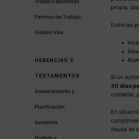
Visado Estudiantes
propia, si
Permiso de Trabajo
Entre las 
Golden Visa
Inca
Ries
Mate
HERENCIAS Y
TESTAMENTOS
Si un autó
30 días pa
Asesoramiento y
corriente,
Planificación
En situaci
cumplimient
sucesoria
deuda se s
Gestión y