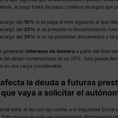
emás, el pago fuera de plazo conlleva recargos que pu
ecargo del
10%
si se paga el mes siguiente al que de
ecargo del
20%
si se presenta la documentación fuer
ecargo del
35%
si no se presentan documentos y se p
e generarán
intereses de demora
a partir del final d
gal del dinero incrementado en un 25%. Esto puede lle
ta en una carga considerable.
fecta la deuda a futuras pres
 que vaya a solicitar el autóno
tal estar al día con las cuotas a la Seguridad Social 
. Esto incluye no solo las prestaciones directamente re