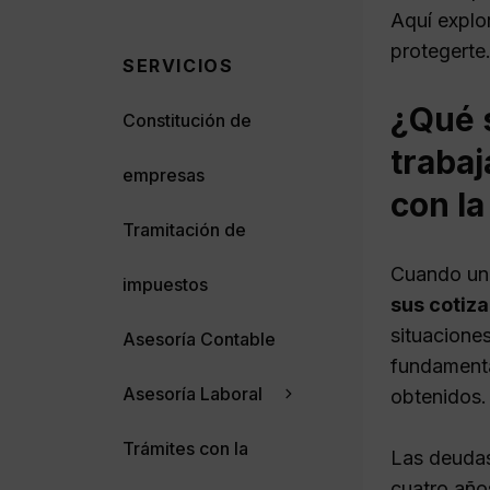
Aquí explo
protegerte
SERVICIOS
¿Qué s
Constitución de
traba
empresas
con la
Tramitación de
Cuando un 
impuestos
sus cotiza
situacione
Asesoría Contable
fundamenta
Asesoría Laboral
obtenidos.
Trámites con la
Las deudas
cuatro año