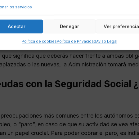
onar los servicios
tudes que buscan aplazar deudas menores al doble del S
 Una vez aprobado el aplazamiento, recibirás un doc
Aceptar
Denegar
Ver preferenci
ue te permitirá estar al día durante el proceso de amor
Política de cookies
Política de Privacidad
Aviso Legal
ntal recordar que el aplazamiento no exime de conti
o que significa que deberás hacer frente a ambas obli
 aplazadas o las nuevas, la Administración tomará med
udas con la Seguridad Social ¿
 preocupaciones más comunes entre los autónomos es 
leo, o “paro”, en caso de que su actividad se vea afe
an un papel crucial. Para poder cobrar el paro, es indis