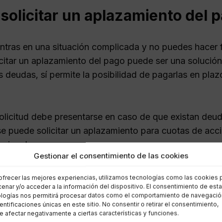
olicitar un aplazamiento del 
entras en una situación complicada y no puedes hacer 
licitar un aplazamiento del pago puede ser una solució
 deudas, sí permite la posibilidad de pagarlas en plaz
olicitud debe presentarse en caso de que existan deu
e puede solicitar un aplazamiento para cuotas de acc
esional.
Gestionar el consentimiento de las cookies
s acudir a la
Tesorería General de la Seguridad So
ecesario presentar un modelo de solicitud, un docume
ofrecer las mejores experiencias, utilizamos tecnologías como las cookies 
mento de liquidación.
enar y/o acceder a la información del dispositivo. El consentimiento de est
logías nos permitirá procesar datos como el comportamiento de navegació
mportante detallar en la solicitud las circunstancias q
dentificaciones únicas en este sitio. No consentir o retirar el consentimiento,
odo y los plazos de pago propuestos.
 afectar negativamente a ciertas características y funciones.