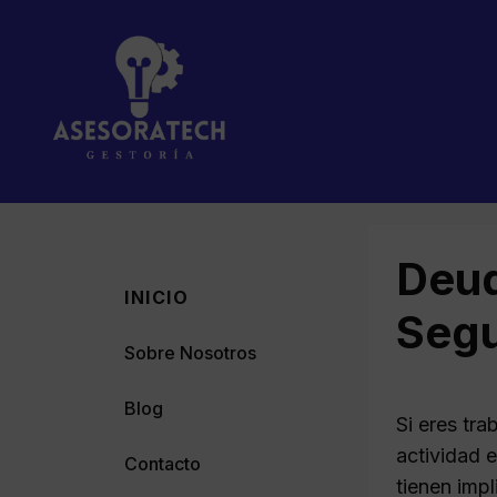
Saltar
al
contenido
Deud
INICIO
Segu
Sobre Nosotros
Blog
Si eres tr
actividad 
Contacto
tienen imp