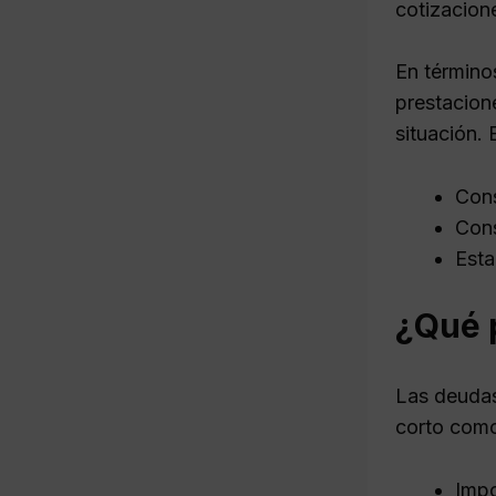
cotizacion
En término
prestacion
situación. 
Cons
Cons
Esta
¿Qué 
Las deudas
corto como
Impo