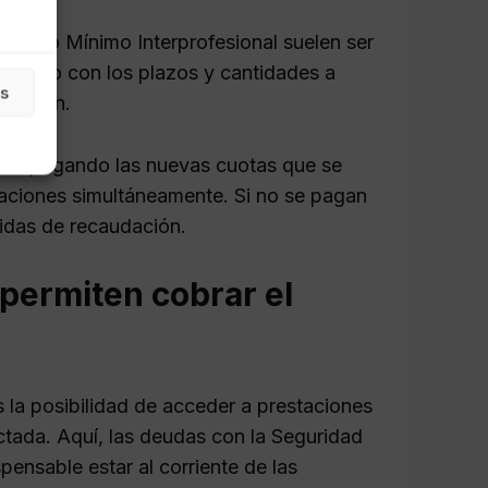
alario Mínimo Interprofesional suelen ser
umento con los plazos y cantidades a
as
tización.
nuar pagando las nuevas cuotas que se
gaciones simultáneamente. Si no se pagan
idas de recaudación.
permiten cobrar el
la posibilidad de acceder a prestaciones
ctada. Aquí, las deudas con la Seguridad
pensable estar al corriente de las