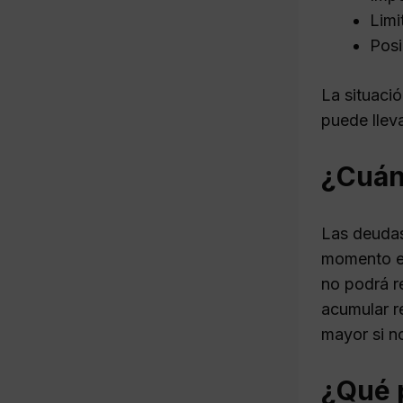
Limi
Posi
La situaci
puede llev
¿Cuán
Las deudas
momento en
no podrá r
acumular r
mayor si n
¿Qué 