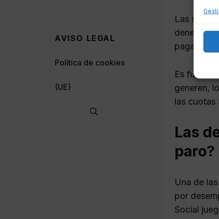
Gesti
Las solici
denegadas.
AVISO LEGAL
pagar, lo q
Política de cookies
Es fundame
(UE)
generen, l
las cuotas
Las de
paro?
Una de las
por desemp
Social jueg