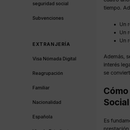
seguridad social
tiempo. Ad
Subvenciones
Un r
Un r
Un r
EXTRANJERÍA
Además, s
Visa Nómada Digital
interés le
se convier
Reagrupación
Familiar
Cómo a
Social
Nacionalidad
Española
Es fundamen
prestación