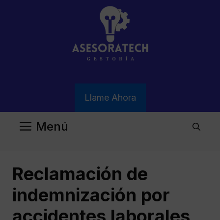
Saltar
al
contenido
Llame Ahora
Menú
Reclamación de
indemnización por
accidentes laborales