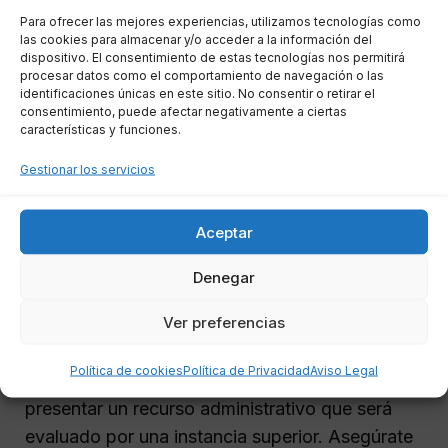
indemnización por parte del
Para ofrecer las mejores experiencias, utilizamos tecnologías como
Ayuntamiento
las cookies para almacenar y/o acceder a la información del
dispositivo. El consentimiento de estas tecnologías nos permitirá
procesar datos como el comportamiento de navegación o las
identificaciones únicas en este sitio. No consentir o retirar el
Si el Ayuntamiento niega tu reclamación de
consentimiento, puede afectar negativamente a ciertas
indemnización, es fundamental que revises el
características y funciones.
motivo de la negativa. Muchas veces, esto se
Gestionar los servicios
debe a la falta de documentación o pruebas
insuficientes. En tales casos, puedes solicitar
Aceptar
una revisión de la decisión aportando
información adicional que pueda fortalecer tu
Denegar
reclamación.
Ver preferencias
Si consideras que la negativa es injustificada,
Política de cookies
Política de Privacidad
Aviso Legal
puedes apelar la decisión. Este proceso implica
presentar un recurso administrativo que será
evaluado por una instancia superior. Asegúrate