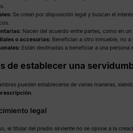
as.
ales:
Se crean por disposición legal y buscan el interé
cos.
ntarias:
Nacen del acuerdo entre partes, como en un 
iales o accesorias:
Benefician a otro inmueble, no a
sonales:
Están destinadas a beneficiar a una persona 
s de establecer una servidumb
umbres pueden establecerse de varias maneras, siend
prescripción
.
imiento legal
o, el titular del predio sirviente no se opone a la crea