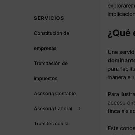
explorarem
implicacio
SERVICIOS
¿Qué 
Constitución de
empresas
Una servi
dominant
Tramitación de
para facili
manera el 
impuestos
Asesoría Contable
Para ilust
acceso dir
Asesoría Laboral
finca aisl
Trámites con la
Este conce