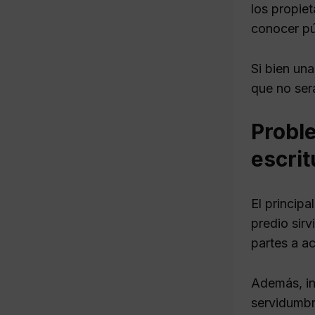
los propiet
conocer pú
Si bien una
que no será
Probl
escri
El principa
predio sir
partes a ac
Además, inc
servidumbre