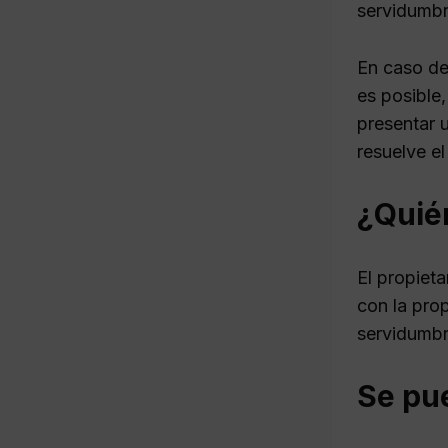
servidumbr
En caso de 
es posible
presentar 
resuelve el 
¿Quié
El propieta
con la prop
servidumbr
Se pu