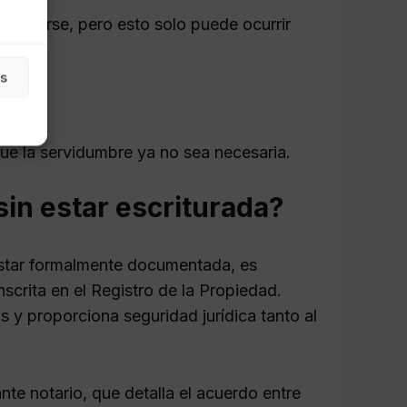
tinguirse, pero esto solo puede ocurrir
as
ue la servidumbre ya no sea necesaria.
in estar escriturada?
 estar formalmente documentada, es
scrita en el Registro de la Propiedad.
s y proporciona seguridad jurídica tanto al
nte notario, que detalla el acuerdo entre