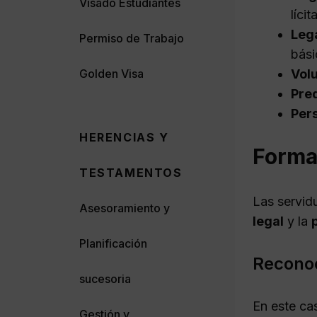
Visado Estudiantes
lícit
Leg
Permiso de Trabajo
bási
Volu
Golden Visa
Pred
Per
HERENCIAS Y
Forma
TESTAMENTOS
Las servid
Asesoramiento y
legal
y la
Planificación
Reconoc
sucesoria
En este cas
Gestión y