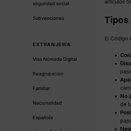
artículos 5
seguridad social
Tipos
Subvenciones
El Código C
EXTRANJERÍA
Con
Visa Nómada Digital
Dis
paso
Reagrupación
Apa
cam
Familiar
No 
Nacionalidad
de t
Posi
Española
paso
Neg