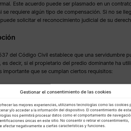
rmal. Este acuerdo puede ser plasmado en un contrato 
si se requiere algún tipo de compensación. Si no se lle
puede solicitar el reconocimiento judicial de su derech
pción
o 537 del Código Civil establece que una servidumbre 
, es decir, si el propietario del predio dominante ha uti
s importante que se cumplan ciertos requisitos:
redio dominante debe estar enclavado sin acceso a un
Gestionar el consentimiento de las cookies
so de la servidumbre debe causar el menor daño posible
ervidumbre debe trazarse de la manera más directa y
ofrecer las mejores experiencias, utilizamos tecnologías como las cookies 
enar y/o acceder a la información del dispositivo. El consentimiento de est
logías nos permitirá procesar datos como el comportamiento de navegació
ción de la servidumbre
dentificaciones únicas en este sitio. No consentir o retirar el consentimiento,
 afectar negativamente a ciertas características y funciones.