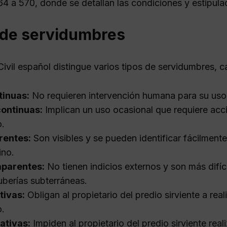
64 a 570, donde se detallan las condiciones y estipula
 de servidumbres
ivil español distingue varios tipos de servidumbres, c
tinuas:
No requieren intervención humana para su uso
continuas:
Implican un uso ocasional que requiere ac
.
rentes:
Son visibles y se pueden identificar fácilmen
ino.
aparentes:
No tienen indicios externos y son más difí
uberías subterráneas.
tivas:
Obligan al propietario del predio sirviente a real
.
ativas:
Impiden al propietario del predio sirviente rea