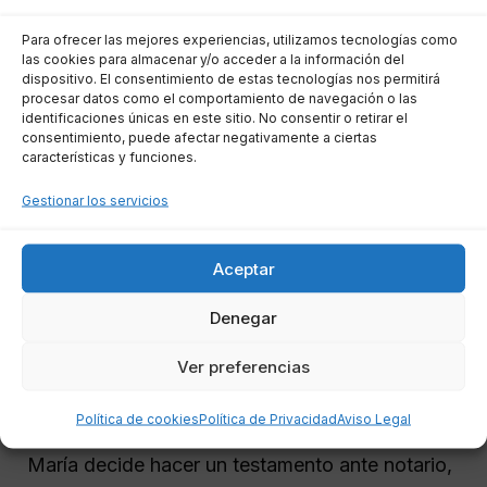
Para ofrecer las mejores experiencias, utilizamos tecnologías como
Ejemplo 1: Herencia sin Testamento
las cookies para almacenar y/o acceder a la información del
dispositivo. El consentimiento de estas tecnologías nos permitirá
procesar datos como el comportamiento de navegación o las
identificaciones únicas en este sitio. No consentir o retirar el
Juan fallece sin dejar testamento. Según el
consentimiento, puede afectar negativamente a ciertas
artículo 806 del Código Civil, su herencia se
características y funciones.
dividirá entre sus hijos y su cónyuge. Si Juan
Gestionar los servicios
tiene dos hijos y una esposa, cada uno de ellos
tendrá derecho a una parte igual de la herencia,
Aceptar
lo que podría dar pie a disputas si no hay
claridad sobre la distribución.
Denegar
Ejemplo 2: Disposición de Bienes en
Ver preferencias
Testamento
Política de cookies
Política de Privacidad
Aviso Legal
María decide hacer un testamento ante notario,