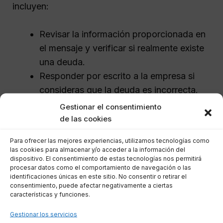
incluyen:
Revisar la información proporcionada en
el mensaje y verificar si realmente existe
una deuda.
Responder por escrito a la empresa si
consideras que la deuda es incorrecta.
Consultar a un abogado especializado
Gestionar el consentimiento
que pueda asesorarte sobre tus
de las cookies
derechos.
Para ofrecer las mejores experiencias, utilizamos tecnologías como
las cookies para almacenar y/o acceder a la información del
Acciones a tomar al recibir un
dispositivo. El consentimiento de estas tecnologías nos permitirá
procesar datos como el comportamiento de navegación o las
mensaje de Lexer
identificaciones únicas en este sitio. No consentir o retirar el
consentimiento, puede afectar negativamente a ciertas
características y funciones.
Recibir un mensaje de Lexer puede generar
Gestionar los servicios
incertidumbre sobre tu situación financiera. Es