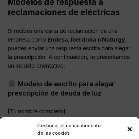
Modelos de respuesta a
reclamaciones de eléctricas
Si recibes una carta de reclamación de una
empresa como
Endesa, Iberdrola o Naturgy
,
puedes enviar una respuesta escrita para alegar
la prescripción. A continuación, te presentamos
un modelo orientativo:
Modelo de escrito para alegar
prescripción de deuda de luz
[Tu nombre completo]
[Dirección]
Gestionar el consentimiento
[NIF o NIE]
de las cookies
[Teléfono y/o correo electrónico]