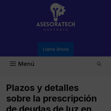
Saltar
al
contenido
Llame Ahora
Menú
Plazos y detalles
sobre la prescripción
de deudas de luz en