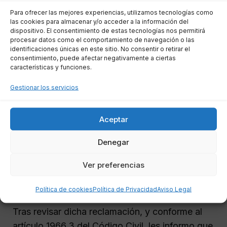
Para ofrecer las mejores experiencias, utilizamos tecnologías como
las cookies para almacenar y/o acceder a la información del
A la atención de: [Nombre de la empresa
dispositivo. El consentimiento de estas tecnologías nos permitirá
(Endesa, Iberdrola, Naturgy…)]
procesar datos como el comportamiento de navegación o las
identificaciones únicas en este sitio. No consentir o retirar el
[Dirección o departamento de atención al
consentimiento, puede afectar negativamente a ciertas
cliente]
características y funciones.
[Fecha]
Gestionar los servicios
Estimados señores:
Aceptar
He recibido recientemente una comunicación en
Denegar
la que se me reclama una supuesta deuda por
Ver preferencias
suministro eléctrico correspondiente al contrato
número [XXXXXXX].
Política de cookies
Política de Privacidad
Aviso Legal
Tras revisar dicha reclamación, y conforme al
artículo 1966.3 del Código Civil, les informo que