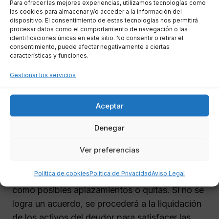
Para ofrecer las mejores experiencias, utilizamos tecnologías como
insolvencia
las cookies para almacenar y/o acceder a la información del
dispositivo. El consentimiento de estas tecnologías nos permitirá
procesar datos como el comportamiento de navegación o las
El juez tiene un papel fundamental en este
identificaciones únicas en este sitio. No consentir o retirar el
consentimiento, puede afectar negativamente a ciertas
proceso, ya que designará a un administrador
características y funciones.
concursal encargado de gestionar la situación.
Gestionar los servicios
Este profesional se encargará de reunir a los
acreedores y negociar los términos de la deuda.
Aceptar
Negociación de la deuda con los
Denegar
acreedores
Ver preferencias
Si se puede llegar a un acuerdo, se formalizará
Política de cookies
Política de Privacidad
Aviso Legal
un convenio que incluirá los términos de pago,
como posibles aplazamientos o quitas. Si no se
logra un acuerdo, se procederá a la liquidación
de los activos del deudor para satisfacer las