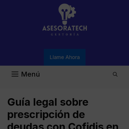
Saltar
al
contenido
Llame Ahora
Menú
Guía legal sobre
prescripción de
deudas con Cofidis en