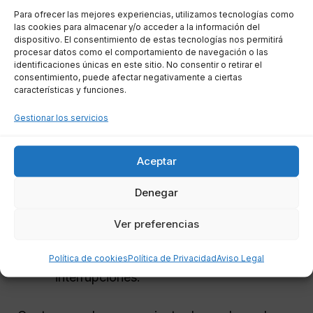
Para ofrecer las mejores experiencias, utilizamos tecnologías como
las cookies para almacenar y/o acceder a la información del
Alegando la prescripción de una
dispositivo. El consentimiento de estas tecnologías nos permitirá
procesar datos como el comportamiento de navegación o las
deuda
identificaciones únicas en este sitio. No consentir o retirar el
consentimiento, puede afectar negativamente a ciertas
características y funciones.
Es fundamental tener en cuenta que la
Gestionar los servicios
prescripción
no se aplica automáticamente
;
debes alegarla tú mismo si se inicia un proceso
judicial. Para hacerlo:
Aceptar
Denegar
Presenta un escrito de oposición
en el
juzgado si recibes una demanda.
Ver preferencias
Aporta pruebas
que demuestren que
han transcurrido 5 años sin
Política de cookies
Política de Privacidad
Aviso Legal
interrupciones.