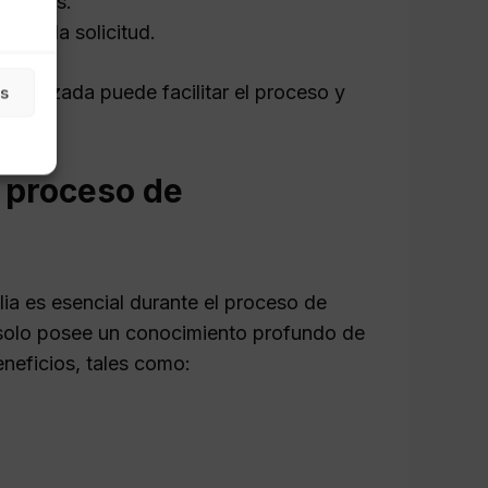
evantes.
icar la solicitud.
rganizada puede facilitar el proceso y
as
l proceso de
ia es esencial durante el proceso de
 solo posee un conocimiento profundo de
eneficios, tales como: