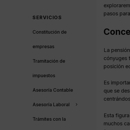
explorarem
pasos para
SERVICIOS
Conce
Constitución de
empresas
La pensión
cónyuges tr
Tramitación de
posición e
impuestos
Es importa
Asesoría Contable
que se dest
centrándos
Asesoría Laboral
Esta figura
Trámites con la
muchos cas