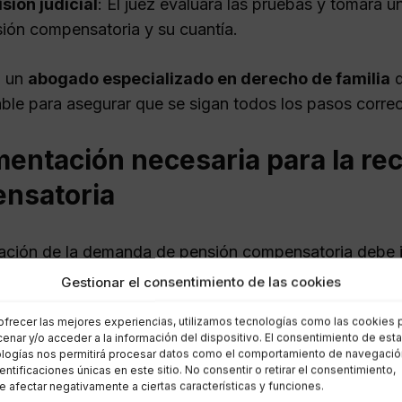
sión judicial
: El juez evaluará las pruebas y tomará u
ión compensatoria y su cuantía.
n un
abogado especializado en derecho de familia
d
le para asegurar que se sigan todos los pasos corre
entación necesaria para la rec
nsatoria
ación de la demanda de pensión compensatoria debe
la solicitud. Algunos de los documentos que se suelen r
Gestionar el consentimiento de las cookies
ofrecer las mejores experiencias, utilizamos tecnologías como las cookies 
ificado de matrimonio o convivencia.
enar y/o acceder a la información del dispositivo. El consentimiento de est
bas que demuestren el
desequilibrio económico
, co
logías nos permitirá procesar datos como el comportamiento de navegació
dentificaciones únicas en este sitio. No consentir o retirar el consentimiento,
os.
 afectar negativamente a ciertas características y funciones.