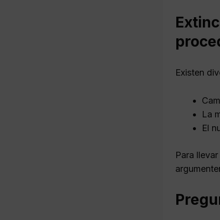
Extinc
proce
Existen di
Camb
La m
El n
Para llevar
argumenten
Pregu