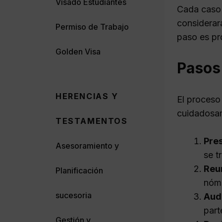
Visado Estudiantes
Cada caso e
considerará
Permiso de Trabajo
paso es pr
Golden Visa
Pasos
HERENCIAS Y
El proceso
cuidadosam
TESTAMENTOS
Pre
Asesoramiento y
se t
Reu
Planificación
nómi
sucesoria
Aud
part
Gestión y