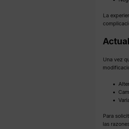
La experie
complicaci
Actual
Una vez qu
modificació
Alte
Camb
Vari
Para solic
las razone