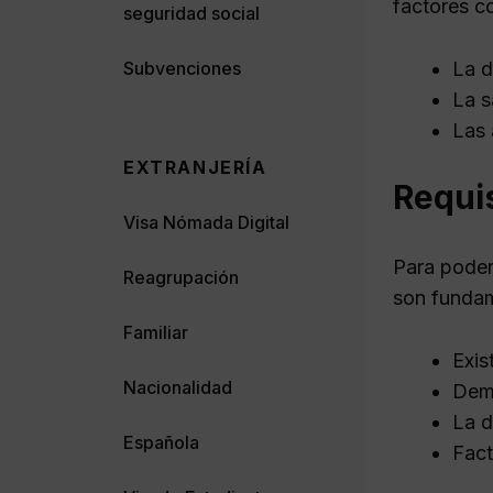
factores c
seguridad social
Subvenciones
La d
La s
Las 
EXTRANJERÍA
Requis
Visa Nómada Digital
Para poder
Reagrupación
son fundam
Familiar
Exis
Nacionalidad
Dem
La d
Española
Fact